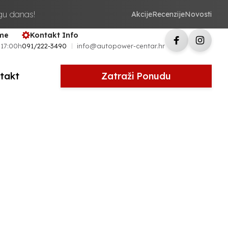
ugu danas!
Akcije
Recenzije
Novosti
eme
Kontakt Info
 17:00h
091/222-3490
info@autopower-centar.hr
takt
Zatraži Ponudu