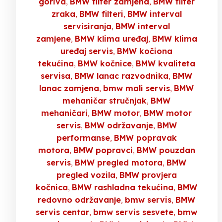
goriva
BMW filter zamjena
BMW filter
zraka
BMW filteri
BMW interval
servisiranja
BMW interval
zamjene
BMW klima uređaj
BMW klima
uređaj servis
BMW kočiona
tekućina
BMW kočnice
BMW kvaliteta
servisa
BMW lanac razvodnika
BMW
lanac zamjena
bmw mali servis
BMW
mehaničar stručnjak
BMW
mehaničari
BMW motor
BMW motor
servis
BMW održavanje
BMW
performanse
BMW popravak
motora
BMW popravci
BMW pouzdan
servis
BMW pregled motora
BMW
pregled vozila
BMW provjera
kočnica
BMW rashladna tekućina
BMW
redovno održavanje
bmw servis
BMW
servis centar
bmw servis sesvete
bmw