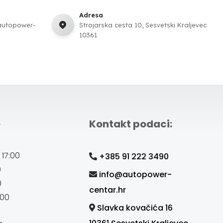
Adresa
autopower-
Strojarska cesta 10, Sesvetski Kraljevec
10361
e
Kontakt podaci:
 17:00
+385 91 222 3490
0
info@autopower-
0
centar.hr
:00
Slavka kovačića 16