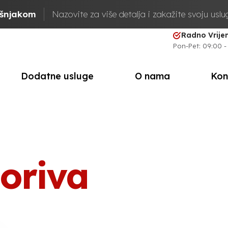
ašnjakom
Nazovite za više detalja i zakažite svoju usl
Radno Vrij
Pon-Pet: 09:00 -
Dodatne usluge
O nama
Kon
goriva