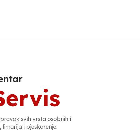
entar
Servis
opravak svih vrsta osobnih i
 limarija i pjeskarenje.