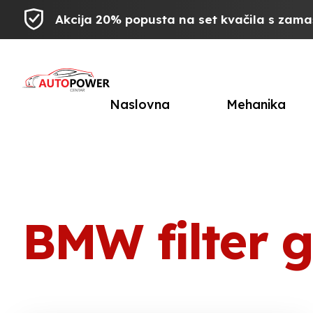
Akcija 20% popusta na set kvačila s zam
Naslovna
Mehanika
BMW filter 