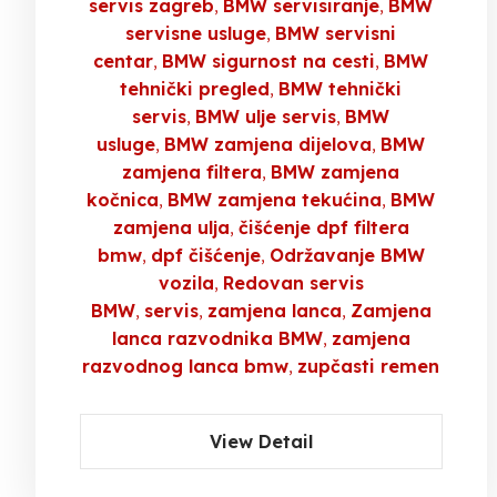
servis zagreb
BMW servisiranje
BMW
servisne usluge
BMW servisni
centar
BMW sigurnost na cesti
BMW
tehnički pregled
BMW tehnički
servis
BMW ulje servis
BMW
usluge
BMW zamjena dijelova
BMW
zamjena filtera
BMW zamjena
kočnica
BMW zamjena tekućina
BMW
zamjena ulja
čišćenje dpf filtera
bmw
dpf čišćenje
Održavanje BMW
vozila
Redovan servis
BMW
servis
zamjena lanca
Zamjena
lanca razvodnika BMW
zamjena
razvodnog lanca bmw
zupčasti remen
View Detail