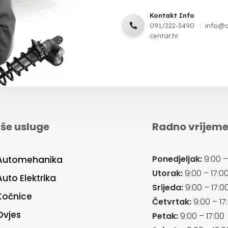
Kontakt Info
091/222-3490
info@
centar.hr
še usluge
Radno vrijem
Ponedjeljak:
9:00 –
Automehanika
Utorak:
9:00 – 17:0
Auto Elektrika
Srijeda:
9:00 – 17:0
Kočnice
Četvrtak:
9:00 – 17
Ovjes
Petak:
9:00 – 17:00