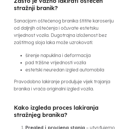
Zašto je važno lakirati oštećen
stražnji branik?
Sanacijom oštećenog branika štitite karoseriju
od daljnjih oštećenja i očuvate estetsku
vrijednost vozila. Dugotrajna izloženost bez
zaštitnog sloja laka može uzrokovati:
širenje napuklina i deformacija
pad tržišne vrijednosti vozila
estetski neuredan izgled automobila
Pravodobno lakiranje produljuje vijek trajanja
branika i vraća originalni izgled vozila.
Kako izgleda proces lakiranja
stražnjeg branika?
Pregled i procjena stanja
– utvrđujemo