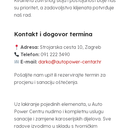
Kvaliteta završnog sloja i postojanost boje naš
su prioritet, a zadovoljstvo klijenata potvrđuje
naš rad.
Kontakt i dogovor termina
Adresa:
Strojarska cesta 10, Zagreb
Telefon:
091 222 3490
E-mail:
darko@autopower-centar.hr
Pošaljite nam upit ili rezervirajte termin za
procjenu i sanaciju oštećenja.
Uz lakiranje pojedinih elemenata, u Auto
Power Centru nudimo i kompletnu uslugu
sanacije i zamjene karoserijskih dijelova. Sve
radove izvodimo u skladu s tvorničkim