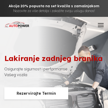
Akcija 20% popusta na set kvačila s zamašnjakom
Nazovite za više detalja i zakažite svoju uslugu danas!
Lakiranje zadnjeg branika
Osigurajte sigurnost i performanse
Vašeg vozila
Rezervirajte Termin