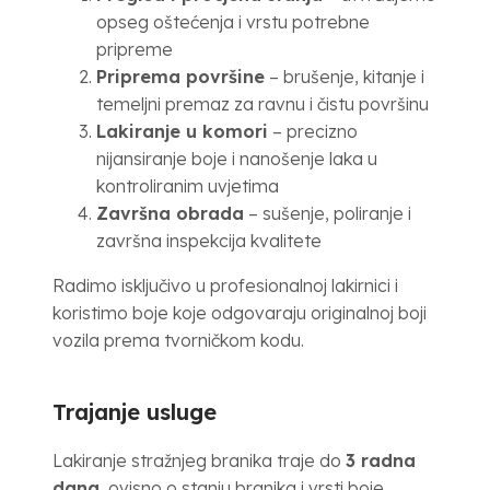
opseg oštećenja i vrstu potrebne
pripreme
Priprema površine
– brušenje, kitanje i
temeljni premaz za ravnu i čistu površinu
Lakiranje u komori
– precizno
nijansiranje boje i nanošenje laka u
kontroliranim uvjetima
Završna obrada
– sušenje, poliranje i
završna inspekcija kvalitete
Radimo isključivo u profesionalnoj lakirnici i
koristimo boje koje odgovaraju originalnoj boji
vozila prema tvorničkom kodu.
Trajanje usluge
Lakiranje stražnjeg branika traje do
3 radna
dana
, ovisno o stanju branika i vrsti boje.