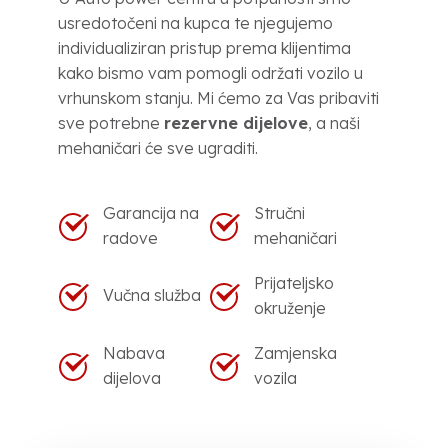
usredotočeni na kupca te njegujemo
individualiziran pristup prema klijentima
kako bismo vam pomogli održati vozilo u
vrhunskom stanju. Mi ćemo za Vas pribaviti
sve potrebne
rezervne dijelove
, a naši
mehaničari će sve ugraditi.
Garancija na
Stručni
radove
mehaničari
Prijateljsko
Vučna služba
okruženje
Nabava
Zamjenska
dijelova
vozila