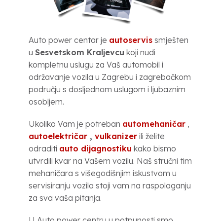
Auto power centar je
autoservis
smješten
u
Sesvetskom Kraljevcu
koji nudi
kompletnu uslugu za Vaš automobil i
održavanje vozila u Zagrebu i zagrebačkom
području s dosljednom uslugom i ljubaznim
osobljem.
Ukoliko Vam je potreban
automehaničar
,
autoelektričar
,
vulkanizer
ili želite
odraditi
auto dijagnostiku
kako bismo
utvrdili kvar na Vašem vozilu. Naš stručni tim
mehaničara s višegodišnjim iskustvom u
servisiranju vozila stoji vam na raspolaganju
za sva vaša pitanja.
U Auto power centru u potpunosti smo