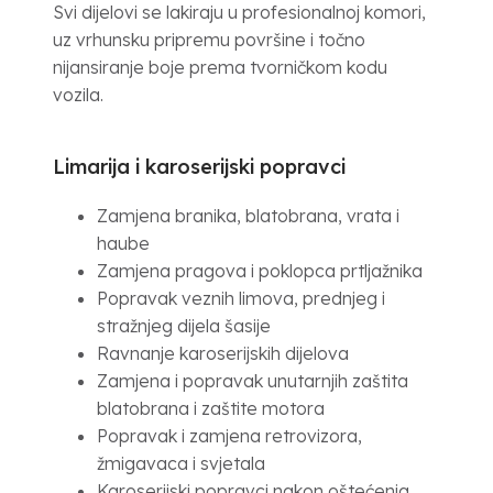
Svi dijelovi se lakiraju u profesionalnoj komori,
uz vrhunsku pripremu površine i točno
nijansiranje boje prema tvorničkom kodu
vozila.
Limarija i karoserijski popravci
Zamjena branika, blatobrana, vrata i
haube
Zamjena pragova i poklopca prtljažnika
Popravak veznih limova, prednjeg i
stražnjeg dijela šasije
Ravnanje karoserijskih dijelova
Zamjena i popravak unutarnjih zaštita
blatobrana i zaštite motora
Popravak i zamjena retrovizora,
žmigavaca i svjetala
Karoserijski popravci nakon oštećenja