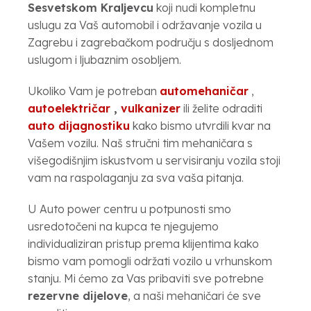
Sesvetskom Kraljevcu
koji nudi kompletnu
uslugu za Vaš automobil i održavanje vozila u
Zagrebu i zagrebačkom području s dosljednom
uslugom i ljubaznim osobljem.
Ukoliko Vam je potreban
automehaničar
,
autoelektričar
,
vulkanizer
ili želite odraditi
auto dijagnostiku
kako bismo utvrdili kvar na
Vašem vozilu. Naš stručni tim mehaničara s
višegodišnjim iskustvom u servisiranju vozila stoji
vam na raspolaganju za sva vaša pitanja.
U Auto power centru u potpunosti smo
usredotočeni na kupca te njegujemo
individualiziran pristup prema klijentima kako
bismo vam pomogli održati vozilo u vrhunskom
stanju. Mi ćemo za Vas pribaviti sve potrebne
rezervne dijelove
, a naši mehaničari će sve