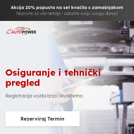
Akcija 20% popusta na set kvačila s zamašnjakom
Nazovite za više detalja i zakažite svoju uslugu danas!
Osiguranje i tehnički
pregled
Registracija vozila brzo i kvalitetno.
Rezerviraj Termin