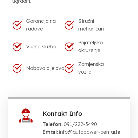
ugraditi.
Garancija na
Stručni
radove
mehaničari
Prijateljsko
Vučna služba
okruženje
Zamjenska
Nabava dijelova
vozila
Kontakt Info
Telefon:
091/222-3490
Email:
info@autopower-centar.hr