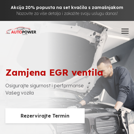
Akcija 20% popusta na set kvačila s zamašnjakom
Nazovite za više detalja i zakažite svoju uslugu danas!
Zamjena EGR ventila
Osigurajte sigurnost i performanse
Vašeg vozila
Rezervirajte Termin