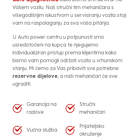
Vašem vozilu. Naš stručni tim mehaničara s
višegodišnjim iskustvom u servisiranju vozila stoji
vam na raspolaganju za sva vaša pitanja.
U Auto power centru u potpunosti smo
usredotočeni na kupca te njegujemo
individualiziran pristup prema klijentima kako
bismo vam pomogli održati vozilo u vrhunskom
stanju. Mi ćemo za Vas pribaviti sve potrebne
rezervne dijelove
, a naši mehaničari će sve
ugraditi.
Garancija na
Stručni
radove
mehaničari
Prijateljsko
Vučna služba
okruženje