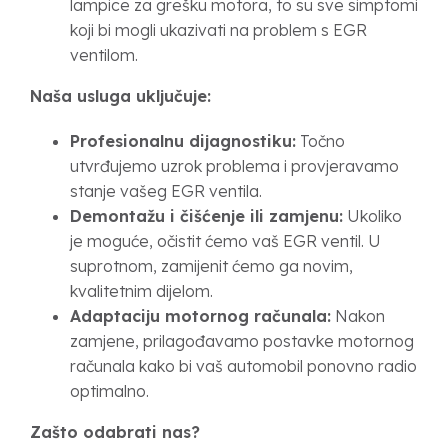
lampice za grešku motora, to su sve simptomi
koji bi mogli ukazivati na problem s EGR
ventilom.
Naša usluga uključuje:
Profesionalnu dijagnostiku:
Točno
utvrđujemo uzrok problema i provjeravamo
stanje vašeg EGR ventila.
Demontažu i čišćenje ili zamjenu:
Ukoliko
je moguće, očistit ćemo vaš EGR ventil. U
suprotnom, zamijenit ćemo ga novim,
kvalitetnim dijelom.
Adaptaciju motornog računala:
Nakon
zamjene, prilagođavamo postavke motornog
računala kako bi vaš automobil ponovno radio
optimalno.
Zašto odabrati nas?