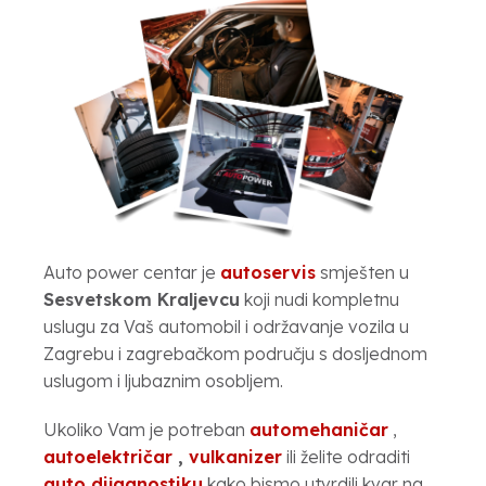
Auto power centar je
autoservis
smješten u
Sesvetskom Kraljevcu
koji nudi kompletnu
uslugu za Vaš automobil i održavanje vozila u
Zagrebu i zagrebačkom području s dosljednom
uslugom i ljubaznim osobljem.
Ukoliko Vam je potreban
automehaničar
,
autoelektričar
,
vulkanizer
ili želite odraditi
auto dijagnostiku
kako bismo utvrdili kvar na