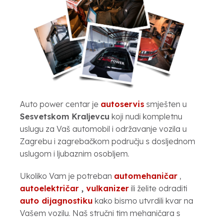
Auto power centar je
autoservis
smješten u
Sesvetskom Kraljevcu
koji nudi kompletnu
uslugu za Vaš automobil i održavanje vozila u
Zagrebu i zagrebačkom području s dosljednom
uslugom i ljubaznim osobljem.
Ukoliko Vam je potreban
automehaničar
,
autoelektričar
,
vulkanizer
ili želite odraditi
auto dijagnostiku
kako bismo utvrdili kvar na
Vašem vozilu. Naš stručni tim mehaničara s