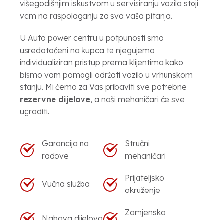
višegodišnjim iskustvom u servisiranju vozila stoji
vam na raspolaganju za sva vaša pitanja.
U Auto power centru u potpunosti smo
usredotočeni na kupca te njegujemo
individualiziran pristup prema klijentima kako
bismo vam pomogli održati vozilo u vrhunskom
stanju. Mi ćemo za Vas pribaviti sve potrebne
rezervne dijelove
, a naši mehaničari će sve
ugraditi.
Garancija na
Stručni
radove
mehaničari
Prijateljsko
Vučna služba
okruženje
Zamjenska
Nabava dijelova