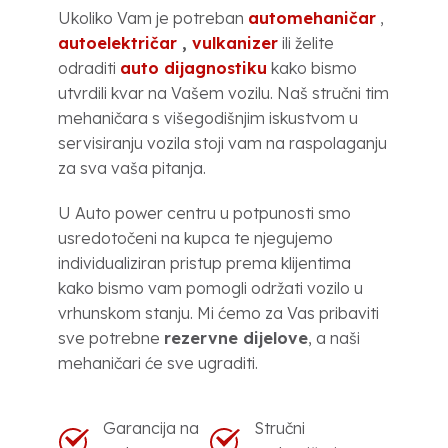
Ukoliko Vam je potreban
automehaničar
,
autoelektričar
,
vulkanizer
ili želite
odraditi
auto dijagnostiku
kako bismo
utvrdili kvar na Vašem vozilu. Naš stručni tim
mehaničara s višegodišnjim iskustvom u
servisiranju vozila stoji vam na raspolaganju
za sva vaša pitanja.
U Auto power centru u potpunosti smo
usredotočeni na kupca te njegujemo
individualiziran pristup prema klijentima
kako bismo vam pomogli održati vozilo u
vrhunskom stanju. Mi ćemo za Vas pribaviti
sve potrebne
rezervne dijelove
, a naši
mehaničari će sve ugraditi.
Garancija na
Stručni