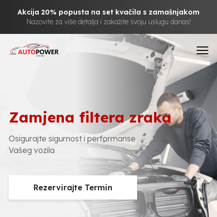
Akcija 20% popusta na set kvačila s zamašnjakom
Nazovite za više detalja i zakažite svoju uslugu danas!
Zamjena filtera zraka
Osigurajte sigurnost i performanse
Vašeg vozila
Rezervirajte Termin