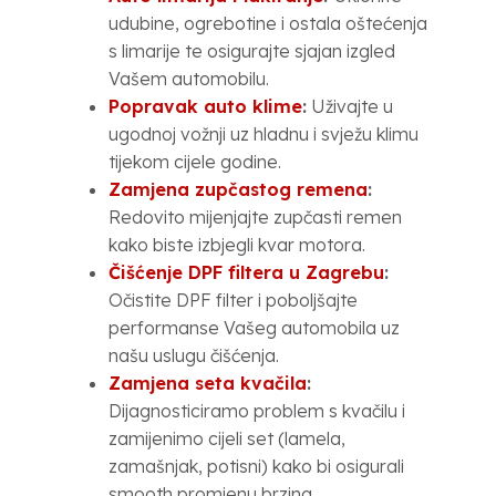
udubine, ogrebotine i ostala oštećenja
s limarije te osigurajte sjajan izgled
Vašem automobilu.
Popravak auto klime
:
Uživajte u
ugodnoj vožnji uz hladnu i svježu klimu
tijekom cijele godine.
Zamjena zupčastog remena
:
Redovito mijenjajte zupčasti remen
kako biste izbjegli kvar motora.
Čišćenje DPF filtera u Zagrebu
:
Očistite DPF filter i poboljšajte
performanse Vašeg automobila uz
našu uslugu čišćenja.
Zamjena seta kvačila
:
Dijagnosticiramo problem s kvačilu i
zamijenimo cijeli set (lamela,
zamašnjak, potisni) kako bi osigurali
smooth promjenu brzina.