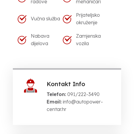
radove
mehaničari
Prijateljsko
Vučna služba
okruženje
Nabava
Zamjenska
dijelova
vozila
Kontakt Info
Telefon:
091/222-3490
Email:
info@autopower-
centar.hr