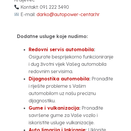
Kontakt: 091 222 3490
E-mail:
darko@autopower-centar.hr
Dodatne usluge koje nudimo:
Redovni servis automobila
:
Osigurate besprijekorno funkcioniranje
i dug životni vijek Vašeg automobila
redovnim servisima.
Dijagnostika automobila
:
Pronađite
i riješite probleme s Vašim
automobilom uz našu preciznu
dijagnostiku.
Gume i vulkanizacija
:
Pronađite
savršene gume za Vaše vozilo i
iskoristite usluge vulkanizacije.
Auto limarija i lakiranje
:
Uklonite