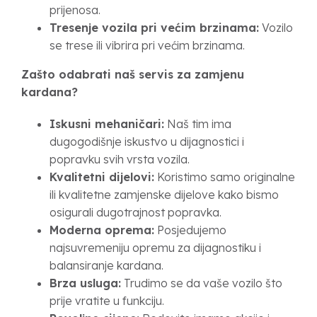
prijenosa.
Tresenje vozila pri većim brzinama:
Vozilo
se trese ili vibrira pri većim brzinama.
Zašto odabrati naš servis za zamjenu
kardana?
Iskusni mehaničari:
Naš tim ima
dugogodišnje iskustvo u dijagnostici i
popravku svih vrsta vozila.
Kvalitetni dijelovi:
Koristimo samo originalne
ili kvalitetne zamjenske dijelove kako bismo
osigurali dugotrajnost popravka.
Moderna oprema:
Posjedujemo
najsuvremeniju opremu za dijagnostiku i
balansiranje kardana.
Brza usluga:
Trudimo se da vaše vozilo što
prije vratite u funkciju.