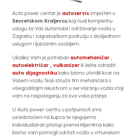
Auto power centar je
autoservis
smješten u
Sesvetskom Kraljevcu
koji nudi kompletnu
uslugu za Vaš automobil i održavanje vozila u
Zagrebu i zagrebačkom području s dosljednom
uslugom i ljubaznim osobljem.
Ukoliko Vam je potreban
automehaničar
,
autoelektričar
,
vulkanizer
ili želite odraditi
auto dijagnostiku
kako bismo utvrdili kvar na
Vašem vozilu. Naš stručni tim mehaničara s
višegodišnjim iskustvom u servisiranju vozila stoji
vam na raspolaganju za sva vaša pitanja.
U Auto power centru u potpunosti smo
usredotočeni na kupca te njegujemo
individualiziran pristup prema klijentima kako
bismo vam pomogli održati vozilo u vrhunskom