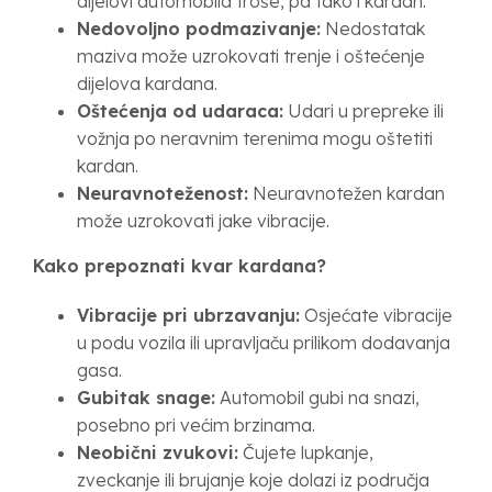
dijelovi automobila troše, pa tako i kardan.
Nedovoljno podmazivanje:
Nedostatak
maziva može uzrokovati trenje i oštećenje
dijelova kardana.
Oštećenja od udaraca:
Udari u prepreke ili
vožnja po neravnim terenima mogu oštetiti
kardan.
Neuravnoteženost:
Neuravnotežen kardan
može uzrokovati jake vibracije.
Kako prepoznati kvar kardana?
Vibracije pri ubrzavanju:
Osjećate vibracije
u podu vozila ili upravljaču prilikom dodavanja
gasa.
Gubitak snage:
Automobil gubi na snazi,
posebno pri većim brzinama.
Neobični zvukovi:
Čujete lupkanje,
zveckanje ili brujanje koje dolazi iz područja