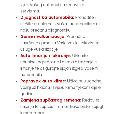
vijek Vašeg automobila redovnim
servisima.
Dijagnostika automobila
:
Pronađite i
riješite probleme s Vašim automobilom uz
našu preciznu dijagnostiku.
Gume i vulkanizacija
:
Pronađite
savršene gume za Vaše vozilo i iskoristite
usluge vulkanizacije.
Auto limarija i lakiranje
:
Uklonite
udubine, ogrebotine i ostala oštećenja s
limarije te osigurajte sjajan izgled Vašem
automobilu.
Popravak auto klime
:
Uživajte u ugodnoj
vožnji uz hladnu i svježu klimu tijekom cijele
godine.
Zamjena zupčastog remena
:
Redovito
mijenjajte zupčasti remen kako biste izbjegli
kvar motora.