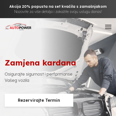
Akcija 20% popusta na set kvačila s zamašnjakom
Nazovite za više detalja i zakažite svoju uslugu danas!
Zamjena kardana
Osigurajte sigurnost i performanse
Vašeg vozila
Rezervirajte Termin