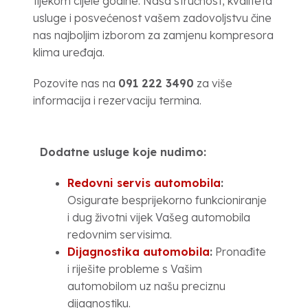
tijekom cijele godine. Naša stručnost, kvaliteta
usluge i posvećenost vašem zadovoljstvu čine
nas najboljim izborom za zamjenu kompresora
klima uređaja.
Pozovite nas na
091 222 3490
za više
informacija i rezervaciju termina.
Dodatne usluge koje nudimo:
Redovni servis automobila
:
Osigurate besprijekorno funkcioniranje
i dug životni vijek Vašeg automobila
redovnim servisima.
Dijagnostika automobila
:
Pronađite
i riješite probleme s Vašim
automobilom uz našu preciznu
dijagnostiku.