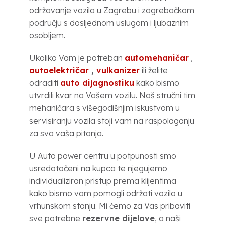
održavanje vozila u Zagrebu i zagrebačkom
području s dosljednom uslugom i ljubaznim
osobljem.
Ukoliko Vam je potreban
automehaničar
,
autoelektričar
,
vulkanizer
ili želite
odraditi
auto dijagnostiku
kako bismo
utvrdili kvar na Vašem vozilu. Naš stručni tim
mehaničara s višegodišnjim iskustvom u
servisiranju vozila stoji vam na raspolaganju
za sva vaša pitanja.
U Auto power centru u potpunosti smo
usredotočeni na kupca te njegujemo
individualiziran pristup prema klijentima
kako bismo vam pomogli održati vozilo u
vrhunskom stanju. Mi ćemo za Vas pribaviti
sve potrebne
rezervne dijelove
, a naši