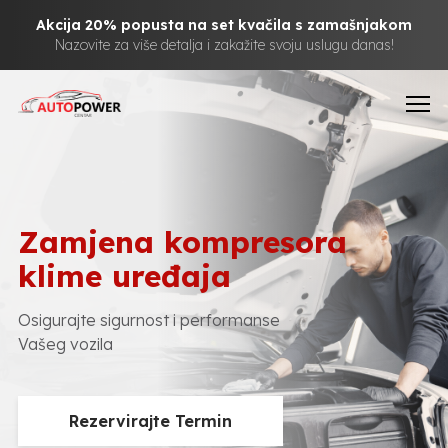
Akcija 20% popusta na set kvačila s zamašnjakom
Nazovite za više detalja i zakažite svoju uslugu danas!
Zamjena kompresora
klime uređaja
Osigurajte sigurnost i performanse
Vašeg vozila
Rezervirajte Termin