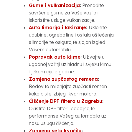
Gume i vulkanizacija
:
Pronađite
savršene gume za Vaše vozilo i
iskoristite usluge vulkanizacije.
Auto limarija i lakiranje
:
Uklonite
udubine, ogrebotine i ostala oštećenja
s limarije te osigurajte sjajan izgled
Vašem automobilu.
Popravak auto klime
:
Uživajte u
ugodnoj vožnji uz hladnu i svježu klimu
tijekom cijele godine.
Zamjena zupčastog remena
:
Redovito mijenjajte zupčasti remen
kako biste izbjegli kvar motora.
Čišćenje DPF filtera u Zagrebu
:
Očistite DPF filter i poboljšajte
performanse Vašeg automobila uz
našu uslugu čišćenja.
Zamjena seta kvačila
: