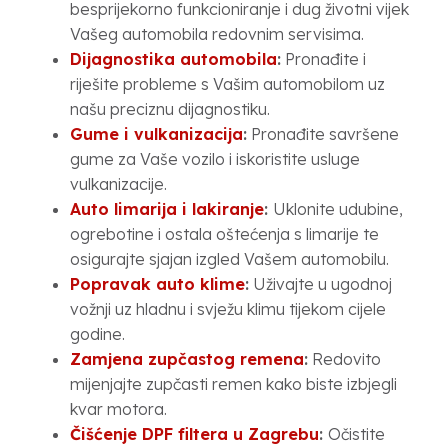
besprijekorno funkcioniranje i dug životni vijek
Vašeg automobila redovnim servisima.
Dijagnostika automobila
:
Pronađite i
riješite probleme s Vašim automobilom uz
našu preciznu dijagnostiku.
Gume i vulkanizacija
:
Pronađite savršene
gume za Vaše vozilo i iskoristite usluge
vulkanizacije.
Auto limarija i lakiranje
:
Uklonite udubine,
ogrebotine i ostala oštećenja s limarije te
osigurajte sjajan izgled Vašem automobilu.
Popravak auto klime
:
Uživajte u ugodnoj
vožnji uz hladnu i svježu klimu tijekom cijele
godine.
Zamjena zupčastog remena
:
Redovito
mijenjajte zupčasti remen kako biste izbjegli
kvar motora.
Čišćenje DPF filtera u Zagrebu
:
Očistite