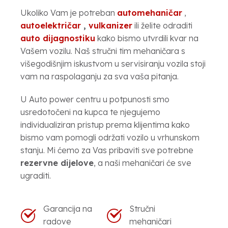
Ukoliko Vam je potreban
automehaničar
,
autoelektričar
,
vulkanizer
ili želite odraditi
auto dijagnostiku
kako bismo utvrdili kvar na
Vašem vozilu. Naš stručni tim mehaničara s
višegodišnjim iskustvom u servisiranju vozila stoji
vam na raspolaganju za sva vaša pitanja.
U Auto power centru u potpunosti smo
usredotočeni na kupca te njegujemo
individualiziran pristup prema klijentima kako
bismo vam pomogli održati vozilo u vrhunskom
stanju. Mi ćemo za Vas pribaviti sve potrebne
rezervne dijelove
, a naši mehaničari će sve
ugraditi.
Garancija na
Stručni
radove
mehaničari