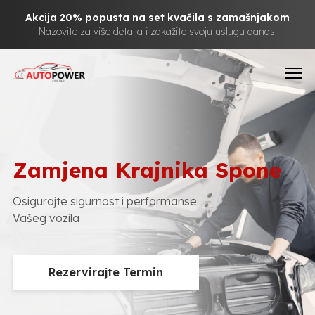
Akcija 20% popusta na set kvačila s zamašnjakom
Nazovite za više detalja i zakažite svoju uslugu danas!
Zamjena Krajnika Spone
Osigurajte sigurnost i performanse
Vašeg vozila
Rezervirajte Termin