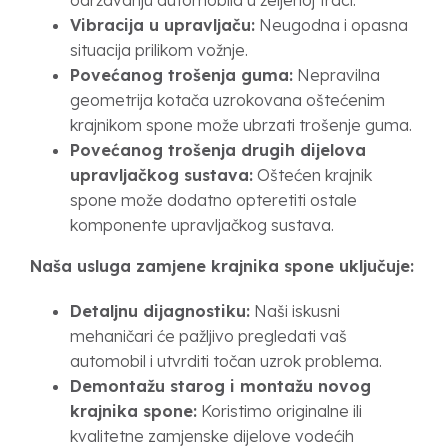
održavanju automobila u željenoj traci.
Vibracija u upravljaču:
Neugodna i opasna
situacija prilikom vožnje.
Povećanog trošenja guma:
Nepravilna
geometrija kotača uzrokovana oštećenim
krajnikom spone može ubrzati trošenje guma.
Povećanog trošenja drugih dijelova
upravljačkog sustava:
Oštećen krajnik
spone može dodatno opteretiti ostale
komponente upravljačkog sustava.
Naša usluga zamjene krajnika spone uključuje:
Detaljnu dijagnostiku:
Naši iskusni
mehaničari će pažljivo pregledati vaš
automobil i utvrditi točan uzrok problema.
Demontažu starog i montažu novog
krajnika spone:
Koristimo originalne ili
kvalitetne zamjenske dijelove vodećih