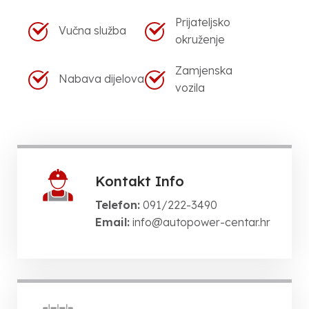
Prijateljsko
Vučna služba
okruženje
Zamjenska
Nabava dijelova
vozila
Kontakt Info
Telefon:
091/222-3490
Email:
info@autopower-centar.hr