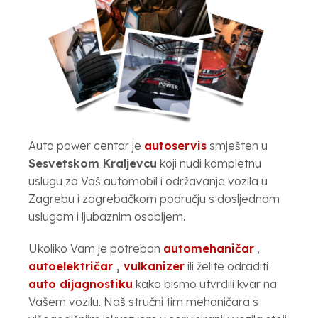
Auto power centar je
autoservis
smješten u
Sesvetskom Kraljevcu
koji nudi kompletnu
uslugu za Vaš automobil i održavanje vozila u
Zagrebu i zagrebačkom području s dosljednom
uslugom i ljubaznim osobljem.
Ukoliko Vam je potreban
automehaničar
,
autoelektričar
,
vulkanizer
ili želite odraditi
auto dijagnostiku
kako bismo utvrdili kvar na
Vašem vozilu. Naš stručni tim mehaničara s