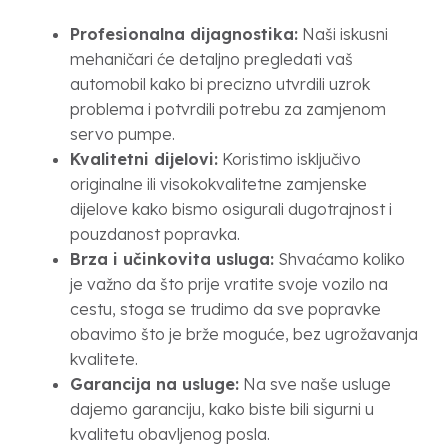
Profesionalna dijagnostika:
Naši iskusni
mehaničari će detaljno pregledati vaš
automobil kako bi precizno utvrdili uzrok
problema i potvrdili potrebu za zamjenom
servo pumpe.
Kvalitetni dijelovi:
Koristimo isključivo
originalne ili visokokvalitetne zamjenske
dijelove kako bismo osigurali dugotrajnost i
pouzdanost popravka.
Brza i učinkovita usluga:
Shvaćamo koliko
je važno da što prije vratite svoje vozilo na
cestu, stoga se trudimo da sve popravke
obavimo što je brže moguće, bez ugrožavanja
kvalitete.
Garancija na usluge:
Na sve naše usluge
dajemo garanciju, kako biste bili sigurni u
kvalitetu obavljenog posla.