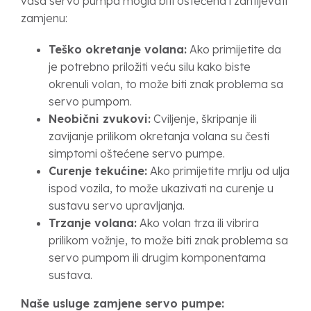
vaša servo pumpa mogla biti oštećena i zahtijevati
zamjenu:
Teško okretanje volana:
Ako primijetite da
je potrebno priložiti veću silu kako biste
okrenuli volan, to može biti znak problema sa
servo pumpom.
Neobični zvukovi:
Cviljenje, škripanje ili
zavijanje prilikom okretanja volana su česti
simptomi oštećene servo pumpe.
Curenje tekućine:
Ako primijetite mrlju od ulja
ispod vozila, to može ukazivati na curenje u
sustavu servo upravljanja.
Trzanje volana:
Ako volan trza ili vibrira
prilikom vožnje, to može biti znak problema sa
servo pumpom ili drugim komponentama
sustava.
Naše usluge zamjene servo pumpe: