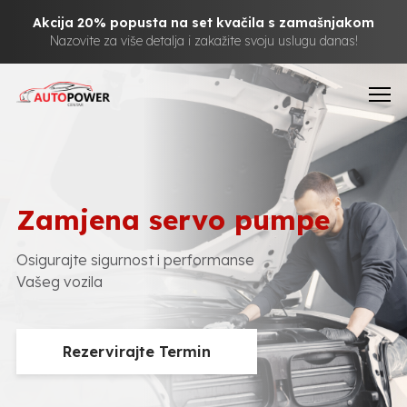
Akcija 20% popusta na set kvačila s zamašnjakom
Nazovite za više detalja i zakažite svoju uslugu danas!
Zamjena servo pumpe
Osigurajte sigurnost i performanse
Vašeg vozila
Rezervirajte Termin