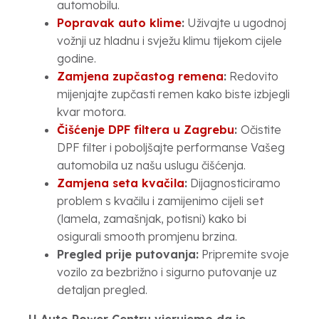
automobilu.
Popravak auto klime
:
Uživajte u ugodnoj
vožnji uz hladnu i svježu klimu tijekom cijele
godine.
Zamjena zupčastog remena
:
Redovito
mijenjajte zupčasti remen kako biste izbjegli
kvar motora.
Čišćenje DPF filtera u Zagrebu
:
Očistite
DPF filter i poboljšajte performanse Vašeg
automobila uz našu uslugu čišćenja.
Zamjena seta kvačila
:
Dijagnosticiramo
problem s kvačilu i zamijenimo cijeli set
(lamela, zamašnjak, potisni) kako bi
osigurali smooth promjenu brzina.
Pregled prije putovanja:
Pripremite svoje
vozilo za bezbrižno i sigurno putovanje uz
detaljan pregled.