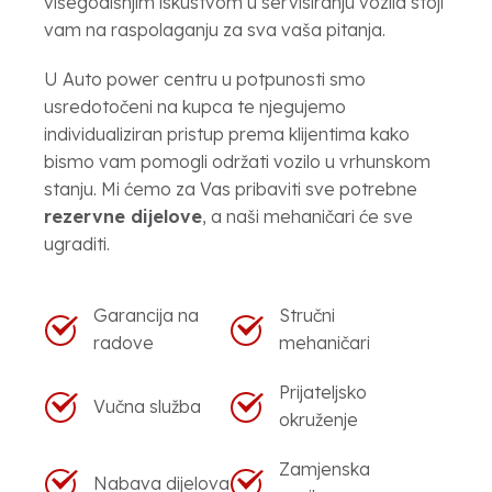
višegodišnjim iskustvom u servisiranju vozila stoji
vam na raspolaganju za sva vaša pitanja.
U Auto power centru u potpunosti smo
usredotočeni na kupca te njegujemo
individualiziran pristup prema klijentima kako
bismo vam pomogli održati vozilo u vrhunskom
stanju. Mi ćemo za Vas pribaviti sve potrebne
rezervne dijelove
, a naši mehaničari će sve
ugraditi.
Garancija na
Stručni
radove
mehaničari
Prijateljsko
Vučna služba
okruženje
Zamjenska
Nabava dijelova