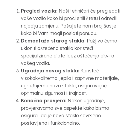
Pregled vozila:
Naši tehničari će pregledati
vaše vozilo kako bi procijenili štetu i odredili
najbolju zamjenu. Pošaljete nam broj šasije
kako bi Vam mogli poslati ponudu.
Demontaža starog stakla:
Pažljivo ćemo
ukloniti oštećeno staklo koristeći
specijalizirane alate, bez oštećenja okvira
vašeg vozila.
Ugradnja novog stakla:
Koristeći
visokokvalitetna ljepila i zaptivne materijale,
ugrađujemo novo staklo, osiguravajući
optimalnu sigurnost i trajnost.
Konačna provjera:
Nakon ugradnje,
provjeravamo sve aspekte kako bismo
osigurali da je novo staklo savršeno
postavljeno i funkcionalno.