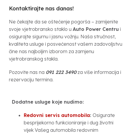
Kontaktirajte nas danas!
Ne čekajte da se oštećenje pogorša – zamijenite
svoje vjetrobransko staklo u
Auto Power Centru
i
osigurajte sigurnu i jasnu vožnju. Naša stručnost,
kvaliteta usluge i posvećenost vašem zadovoljstvu
čine nas najboljim izborom za zamjenu
vjetrobranskog stakla.
Pozovite nas na
091 222 3490
za više informacija i
rezervaciju termina.
Dodatne usluge koje nudimo:
Redovni servis automobila
:
Osigurate
besprijekorno funkcioniranje i dug životni
vijek Vašeg automobila redovnim