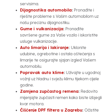
servisima.
Dijagnostika automobila
:
Pronađite i
riješite probleme s Vašim automobilom uz
našu preciznu dijagnostiku.
Gume i vulkanizacija
:
Pronađite
savršene gume za Vaše vozilo i iskoristite
usluge vulkanizacije.
Auto limarija i lakiranje
:
Uklonite
udubine, ogrebotine i ostala oštećenja s
limarije te osigurajte sjajan izgled Vašem
automobilu.
Popravak auto klime
:
Uživajte u ugodnoj
vožnji uz hladnu i svježu klimu tijekom cijele
godine.
Zamjena zupčastog remena
:
Redovito
mijenjajte zupčasti remen kako biste izbjegli
kvar motora.
Čišćenje DPF filtera u Zagrebu
:
Očistite