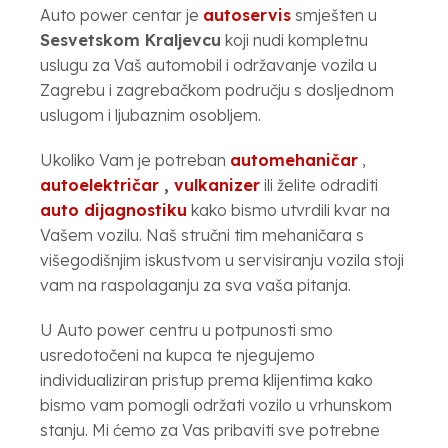
Auto power centar je
autoservis
smješten u
Sesvetskom Kraljevcu
koji nudi kompletnu
uslugu za Vaš automobil i održavanje vozila u
Zagrebu i zagrebačkom području s dosljednom
uslugom i ljubaznim osobljem.
Ukoliko Vam je potreban
automehaničar
,
autoelektričar
,
vulkanizer
ili želite odraditi
auto dijagnostiku
kako bismo utvrdili kvar na
Vašem vozilu. Naš stručni tim mehaničara s
višegodišnjim iskustvom u servisiranju vozila stoji
vam na raspolaganju za sva vaša pitanja.
U Auto power centru u potpunosti smo
usredotočeni na kupca te njegujemo
individualiziran pristup prema klijentima kako
bismo vam pomogli održati vozilo u vrhunskom
stanju. Mi ćemo za Vas pribaviti sve potrebne