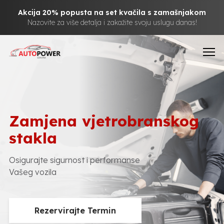
Akcija 20% popusta na set kvačila s zamašnjakom
Nazovite za više detalja i zakažite svoju uslugu danas!
Zamjena vjetrobranskog
stakla
Osigurajte sigurnost i performanse
Vašeg vozila
Rezervirajte Termin