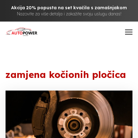
Akcija 20% popusta na set kvačila s zamašnjakom
Nazovite za više detalja i zakažite svoju uslugu danas!
zamjena kočionih pločica