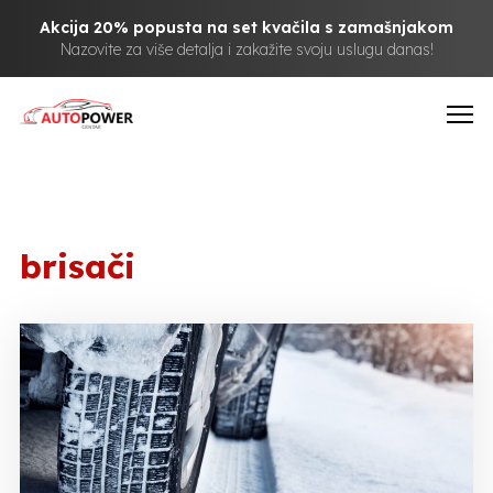
Akcija 20% popusta na set kvačila s zamašnjakom
Nazovite za više detalja i zakažite svoju uslugu danas!
brisači