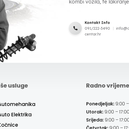
kombi vozila, te lakiranje,
Kontakt Info
091/222-3490
info@
centar.hr
še usluge
Radno vrijem
Ponedjeljak:
9:00 –
Automehanika
Utorak:
9:00 – 17:0
Auto Elektrika
Srijeda:
9:00 – 17:0
Kočnice
Četvrtak:
9:00 – 17