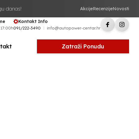
ugu danas!
Akcije
Recenzije
Novosti
eme
Kontakt Info
 17:00h
091/222-3490
info@autopower-centar.hr
takt
Zatraži Ponudu