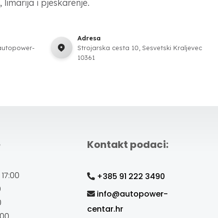
 limarija i pjeskarenje.
Adresa
autopower-
Strojarska cesta 10, Sesvetski Kraljevec
10361
e
Kontakt podaci:
 17:00
+385 91 222 3490
0
info@autopower-
0
centar.hr
:00