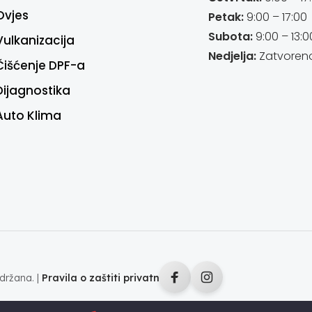
Ovjes
Petak:
9:00 – 17:00
Subota:
9:00 – 13:0
Vulkanizacija
Nedjelja:
Zatvoren
Čišćenje DPF-a
Dijagnostika
Auto Klima
držana. |
Pravila o zaštiti privatnosti