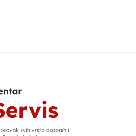
entar
Servis
opravak svih vrsta osobnih i