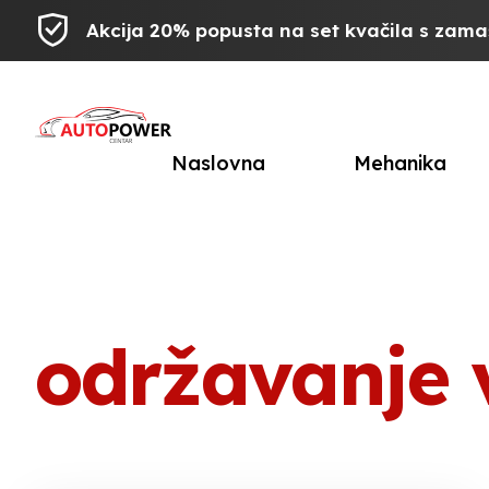
Akcija 20% popusta na set kvačila s zam
Naslovna
Mehanika
održavanje v