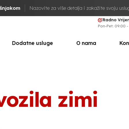
ašnjakom
Nazovite za više detalja i zakažite svoju usl
Radno Vrij
Pon-Pet: 09:00 -
Dodatne usluge
O nama
Kon
ozila zimi