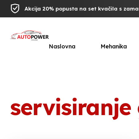
Akcija 20% popusta na set kvačila s zam
Naslovna
Mehanika
servisiranj