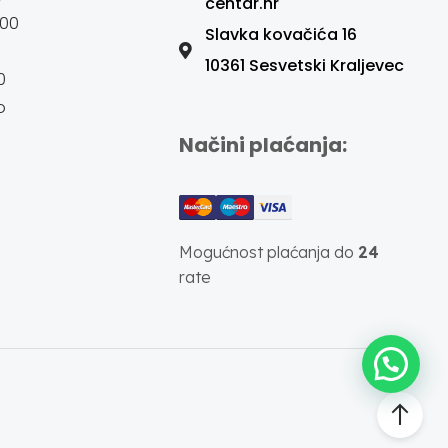
centar.hr
:00
Slavka kovačića 16
10361 Sesvetski Kraljevec
0
o
Načini plaćanja:
Mogućnost plaćanja do
24
rate