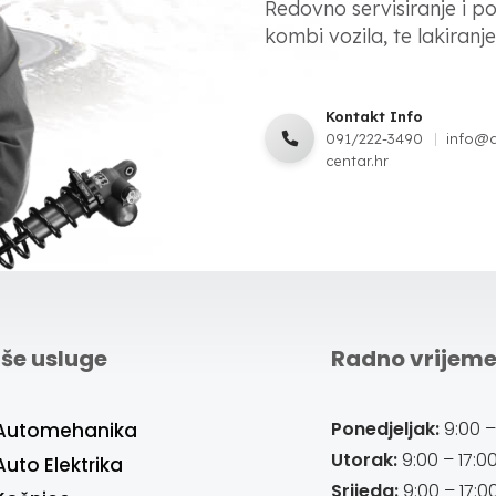
Redovno servisiranje i p
kombi vozila, te lakiranje,
Kontakt Info
091/222-3490
info@
centar.hr
še usluge
Radno vrijem
Ponedjeljak:
9:00 –
Automehanika
Utorak:
9:00 – 17:0
Auto Elektrika
Srijeda:
9:00 – 17:0