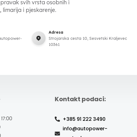
opravak svih vrsta osobnih i
 limarija i pjeskarenje.
Adresa
autopower-
Strojarska cesta 10, Sesvetski Kraljevec
10361
e
Kontakt podaci:
 17:00
+385 91 222 3490
0
info@autopower-
0