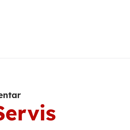
entar
Servis