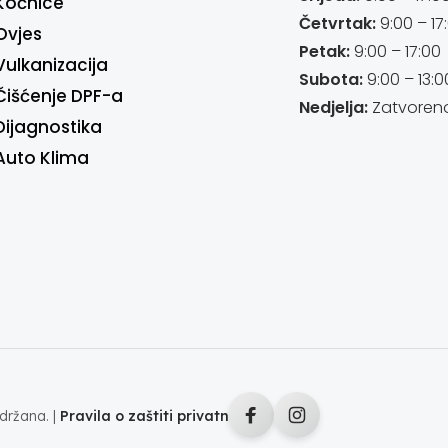
Kočnice
Četvrtak:
9:00 – 17
Ovjes
Petak:
9:00 – 17:00
Vulkanizacija
Subota:
9:00 – 13:0
Čišćenje DPF-a
Nedjelja:
Zatvoren
Dijagnostika
Auto Klima
držana. |
Pravila o zaštiti privatnosti