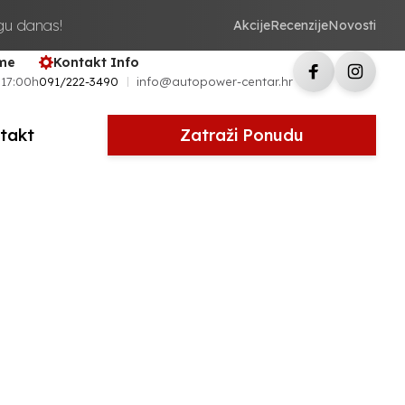
ugu danas!
Akcije
Recenzije
Novosti
eme
Kontakt Info
 17:00h
091/222-3490
info@autopower-centar.hr
takt
Zatraži Ponudu