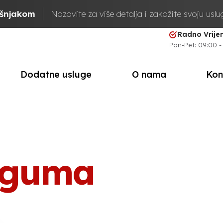
ašnjakom
Nazovite za više detalja i zakažite svoju usl
Radno Vrij
Pon-Pet: 09:00 -
Dodatne usluge
O nama
Kon
e guma