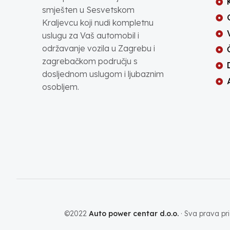
smješten u Sesvetskom
Kraljevcu koji nudi kompletnu
uslugu za Vaš automobil i
održavanje vozila u Zagrebu i
zagrebačkom području s
dosljednom uslugom i ljubaznim
osobljem.
©2022
Auto power centar d.o.o.
· Sva prava pri