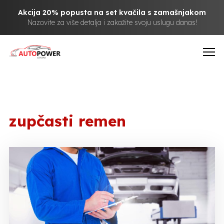
Akcija 20% popusta na set kvačila s zamašnjakom
Nazovite za više detalja i zakažite svoju uslugu danas!
zupčasti remen