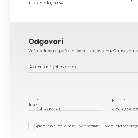
1 listopada, 2024
Odgovori
Vaša adresa e-pošte neće biti objavljena.
Obavezna p
Komentar
* (obavezno)
*
E-
*
Ime
(obavezno)
pošta
(obave
Spremi moje ime, e-poštu i web-stranicu u ovom internet preg