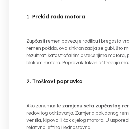
1.
Prekid rada motora
Zupčasti remen povezuje radilicu i bregasto vrati
remen pokida, ova sinkronizacija se gubi, što m
rezultirati katastrofalnim oštećenjima motora, po
blokom motora. Popravak takvih oštećenja može
2.
Troškovi popravka
Ako zanemarite
zamjenu seta zupčastog r
redovitog održavanja. Zamjena pokidanog remen
ventila, klipova ili čak cijelog motora. U uspo
relativno jeftina i jednostavna.