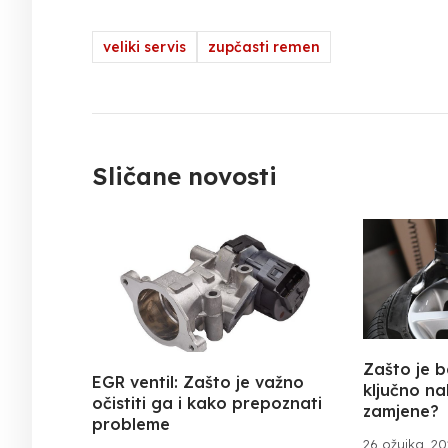
veliki servis
zupčasti remen
Sličane novosti
Zašto je 
EGR ventil: Zašto je važno
ključno n
očistiti ga i kako prepoznati
zamjene?
probleme
26 ožujka, 2