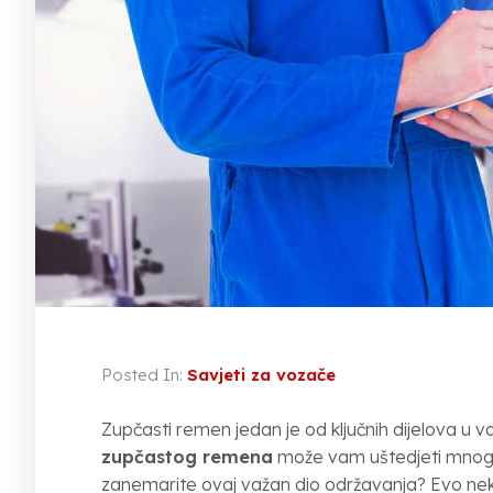
Posted In:
Savjeti za vozače
Zupčasti remen jedan je od ključnih dijelova 
zupčastog remena
može vam uštedjeti mnogo 
zanemarite ovaj važan dio održavanja? Evo nekol