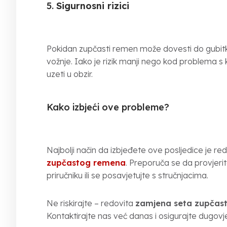
5.
Sigurnosni rizici
Pokidan zupčasti remen može dovesti do gubit
vožnje. Iako je rizik manji nego kod problema s
uzeti u obzir.
Kako izbjeći ove probleme?
Najbolji način da izbjeđete ove posljedice je 
zupčastog remena
. Preporuča se da provjer
priručniku ili se posavjetujte s stručnjacima.
Ne riskirajte – redovita
zamjena seta zupčas
Kontaktirajte nas već danas i osigurajte dugov