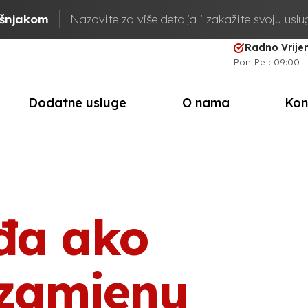
ašnjakom
Nazovite za više detalja i zakažite svoju usl
Radno Vrij
Pon-Pet: 09:00 -
Dodatne usluge
O nama
Kon
đa ako
 zamjenu