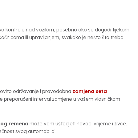
ka kontrole nad vozilom, posebno ako se dogodi tijekom
 kočnicama ili upravljanjem, svakako je nešto što treba
redovito održavanje i pravodobna
zamjena seta
ite preporučeni interval zamjene u vašem vlasničkom
tog remena
može vam uštedjeti novac, vrijeme i živce.
ječnost svog automobila!