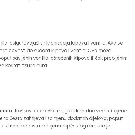
lo, osiguravajući sinkronizaciju klipova i ventila. Ako se
ože dovesti do sudara klipova i ventila. Ovo može
put savijenih ventila, oštećenih klipova ili čak probijenim
 koštati tisuće eura.
emena
, troškovi popravka mogu biti znatno veći od cijene
a često zahtijeva i zamjenu dodatnih dijelova, poput
redbi s time, redovita zamjena zupčastog remena je