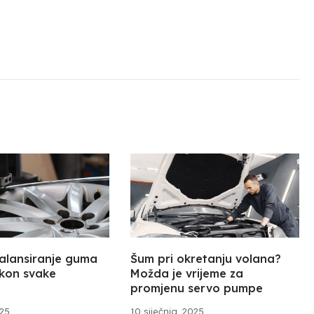
balansiranje guma
Šum pri okretanju volana?
akon svake
Možda je vrijeme za
promjenu servo pumpe
025
10 siječnja, 2025