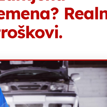
remena? Real
troškovi.