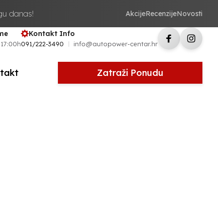
ugu danas!
Akcije
Recenzije
Novosti
eme
Kontakt Info
 17:00h
091/222-3490
info@autopower-centar.hr
takt
Zatraži Ponudu