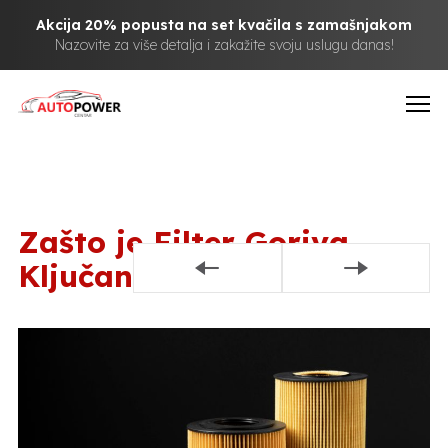
Akcija 20% popusta na set kvačila s zamašnjakom
Nazovite za više detalja i zakažite svoju uslugu danas!
Zašto je Filter Goriva
Ključan za Vaše Vozilo?