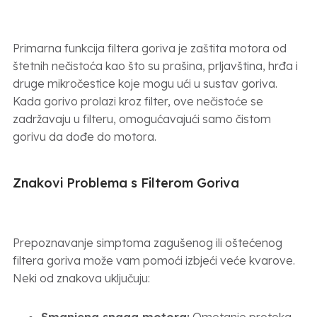
Primarna funkcija filtera goriva je zaštita motora od
štetnih nečistoća kao što su prašina, prljavština, hrđa i
druge mikročestice koje mogu ući u sustav goriva.
Kada gorivo prolazi kroz filter, ove nečistoće se
zadržavaju u filteru, omogućavajući samo čistom
gorivu da dođe do motora.
Znakovi Problema s Filterom Goriva
Prepoznavanje simptoma zagušenog ili oštećenog
filtera goriva može vam pomoći izbjeći veće kvarove.
Neki od znakova uključuju:
Smanjena snaga motora:
Ometanje protoka