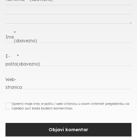
*
Ime
(obavezno)
E-
*
pošta
(obavezno)
Web-
stranica
Spremi moje ime, e-poštu i web-stranicu u ovom internet pregledniku za
sljedeći put kada budem komentirao.