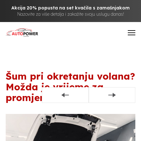
Akcija 20% popusta na set kvačila s zamašnjakom
Nazovite za više detalja i zakažite svoju uslugu danas!
Šum pri okretanju volana?
Možda je vrijeme za
promjenu servo pumpe