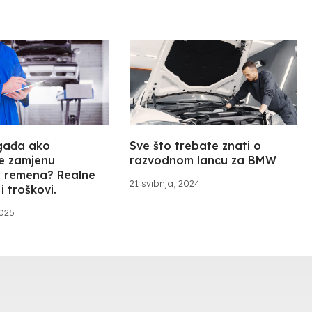
gađa ako
Sve što trebate znati o
e zamjenu
razvodnom lancu za BMW
 remena? Realne
21 svibnja, 2024
i troškovi.
2025