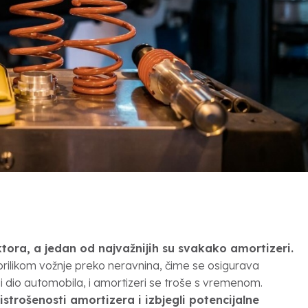
tora, a jedan od najvažnijih su svakako amortizeri.
 prilikom vožnje preko neravnina, čime se osigurava
ugi dio automobila, i amortizeri se troše s vremenom.
strošenosti amortizera i izbjegli potencijalne