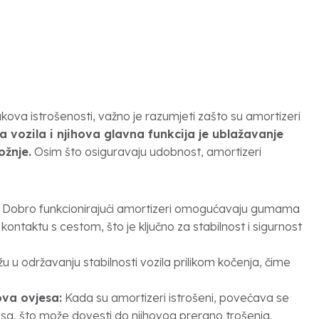
ova istrošenosti, važno je razumjeti zašto su amortizeri
a vozila i njihova glavna funkcija je ublažavanje
ožnje.
Osim što osiguravaju udobnost, amortizeri
Dobro funkcionirajući amortizeri omogućavaju gumama
ntaktu s cestom, što je ključno za stabilnost i sigurnost
 u održavanju stabilnosti vozila prilikom kočenja, čime
ova ovjesa:
Kada su amortizeri istrošeni, povećava se
sa, što može dovesti do njihovog prerano trošenja.