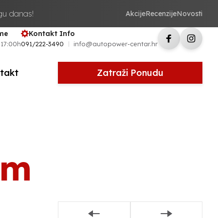
ugu danas!
Akcije
Recenzije
Novosti
eme
Kontakt Info
 17:00h
091/222-3490
info@autopower-centar.hr
takt
Zatraži Ponudu
am