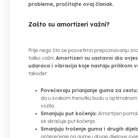
probleme, pročitajte ovaj članak.
Zašto su amortizeri važni?
Prije nego što se posvetimo prepoznavanju znak
toliko važni.
Amortizeri su sastavni dio ovjes
udaraca i vibracija koje nastaju prilikom v
također:
Povećavaju prianjanje guma za cestu:
da u svakom trenutku budu u optimalnom ko
vozila.
Smanjuju put kočenja:
Amortizeri pomažu
se skraćuje put kočenja.
Smanjuju trošenje guma i drugih dijel
opterećenje na gume i druge dijelove ovje