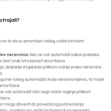
trajali?
 na to da su amortizeri vašeg vozila istrošeni:
eko neravnina:
Ako se vaš automobil nakon prelaska
je čest znak istrošenosti amortizera.
e, škripanje ili lupkanje prilikom vožnje preko neravnina
a.
 gume vašeg automobila troše neravnomjerno, to može
 amortizere.
e vaš automobil više nego inače naginje prilikom
izera.
eri mogu dovesti do povećanog puta kočenja.
olanu, posebno pri većim brzinama ili na neravnim