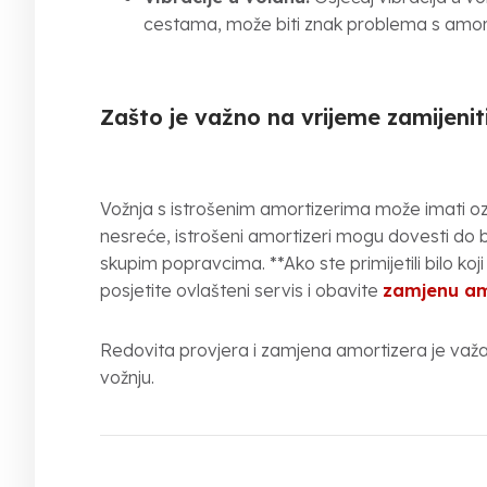
cestama, može biti znak problema s amor
Zašto je važno na vrijeme zamijenit
Vožnja s istrošenim amortizerima može imati ozb
nesreće, istrošeni amortizeri mogu dovesti do br
skupim popravcima. **Ako ste primijetili bilo k
posjetite ovlašteni servis i obavite
zamjenu am
Redovita provjera i zamjena amortizera je važan
vožnju.