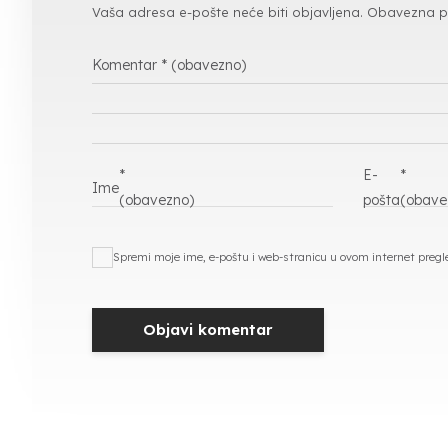
Vaša adresa e-pošte neće biti objavljena.
Obavezna p
Komentar
* (obavezno)
*
E-
*
Ime
(obavezno)
pošta
(obave
Spremi moje ime, e-poštu i web-stranicu u ovom internet preg