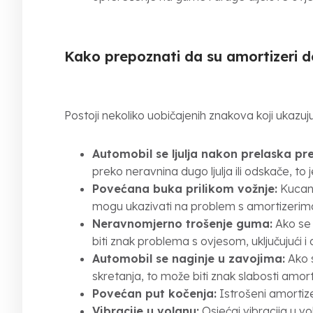
Kako prepoznati da su amortizeri do
Postoji nekoliko uobičajenih znakova koji ukazuju
Automobil se ljulja nakon prelaska pr
preko neravnina dugo ljulja ili odskače, to 
Povećana buka prilikom vožnje:
Kucanj
mogu ukazivati na problem s amortizerim
Neravnomjerno trošenje guma:
Ako se
biti znak problema s ovjesom, uključujući i
Automobil se naginje u zavojima:
Ako s
skretanja, to može biti znak slabosti amort
Povećan put kočenja:
Istrošeni amortiz
Vibracije u volanu:
Osjećaj vibracija u v