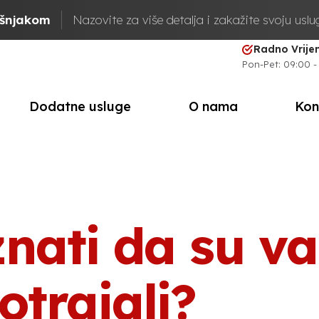
ašnjakom
Nazovite za više detalja i zakažite svoju usl
Radno Vrij
Pon-Pet: 09:00 -
Dodatne usluge
O nama
Kon
nati da su v
otrajali?