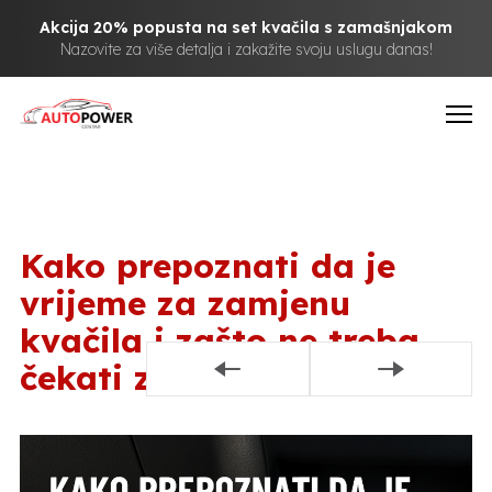
Akcija 20% popusta na set kvačila s zamašnjakom
Nazovite za više detalja i zakažite svoju uslugu danas!
Kako prepoznati da je
vrijeme za zamjenu
kvačila i zašto ne treba
čekati zadnji trenutak