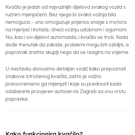
Kvačilo je jedan od najvažnijih dijelova svakog vozila s
ručnim mjenjačem. Bez njega bi svaka vožnja bila
nemoguća – ono omogućuje prijenos snage s motora
na mjenjač i kotače, čineći vožnju udobnom i sigurnom.
No, kao i svi dijelovi automobila, i kvačilo se troši. Kada
dođe trenutak da zakaže, problemi mogu biti ozbiljni, a
popravak znatno skuplji nego da se reagira na vrijeme.
U nastavku donosimo detaljan vodič kako prepoznati
znakove istrošenog kvačila, zašto je važno
pravovremeno ga mijenjati i koje su prednosti kada
odaberete provjeren autoservis Zagreb za ovu vrstu
popravka.
Kako funkcionira kvačilo?