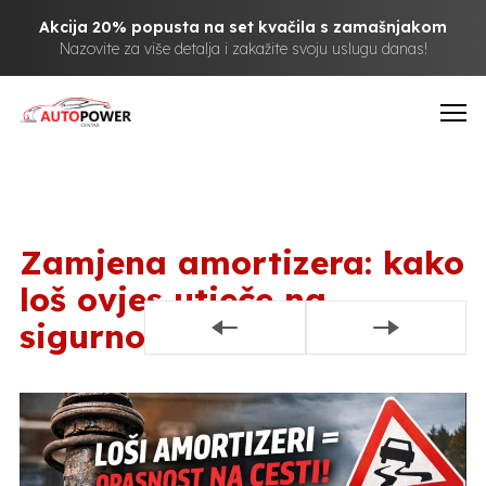
Akcija 20% popusta na set kvačila s zamašnjakom
Nazovite za više detalja i zakažite svoju uslugu danas!
Zamjena amortizera: kako
loš ovjes utječe na
sigurnost na cesti