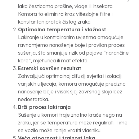
laka česticama prašine, vlage ili insekata.
Komora to eliminira kroz višeslojne filtre i
konstantan protok čistog zraka.
Optimalna temperatura i vlažnost
Lakiranje u kontroliranim uvjetima omogućuje
ravnomjerno nanošenje boje i pravilan proces
sušenja, što smanjuje rizik od pojave “narančine
kore”, mjehurića ili mat efekta.
Estetski savršen rezultat
Zahvaljujući optimalnoj difuziji svjetla i izolaciji
vanjskih utjecaja, komora omogućuje precizno
nanošenje boje i visok sjaj završnog sloja bez
nedostataka.
Brži proces lakiranja
Sušenje u komori traje znatno kraće nego na
zraku, jer se temperatura može regulirati. Time
se vozilo može ranije vratiti vlasniku.
Veća otpornost i trajnost laka