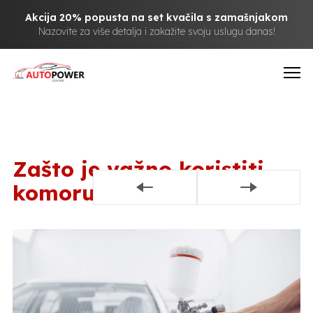
Akcija 20% popusta na set kvačila s zamašnjakom
Nazovite za više detalja i zakažite svoju uslugu danas!
Zašto je važno koristiti
komoru za lakiranje?