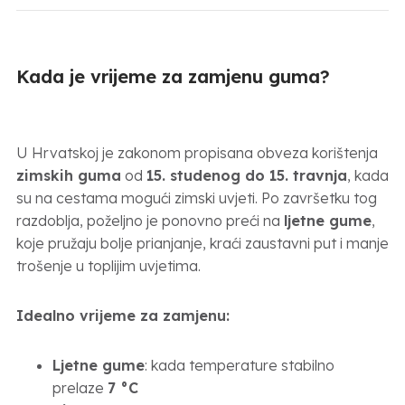
Kada je vrijeme za zamjenu guma?
U Hrvatskoj je zakonom propisana obveza korištenja
zimskih guma
od
15. studenog do 15. travnja
, kada
su na cestama mogući zimski uvjeti. Po završetku tog
razdoblja, poželjno je ponovno preći na
ljetne gume
,
koje pružaju bolje prianjanje, kraći zaustavni put i manje
trošenje u toplijim uvjetima.
Idealno vrijeme za zamjenu:
Ljetne gume
: kada temperature stabilno
prelaze
7 °C