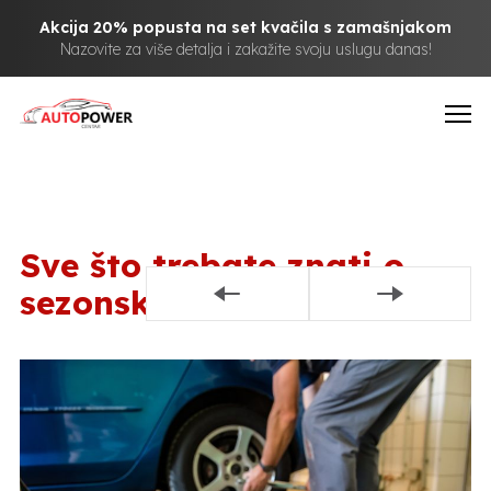
Akcija 20% popusta na set kvačila s zamašnjakom
Nazovite za više detalja i zakažite svoju uslugu danas!
Sve što trebate znati o
sezonskoj zamjeni guma