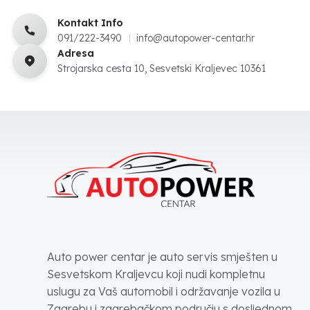
Kontakt Info
091/222-3490
info@autopower-centar.hr
Adresa
Strojarska cesta 10, Sesvetski Kraljevec 10361
Auto power centar je auto servis smješten u
Sesvetskom Kraljevcu koji nudi kompletnu
uslugu za Vaš automobil i održavanje vozila u
Zagrebu i zagrebačkom području s dosljednom