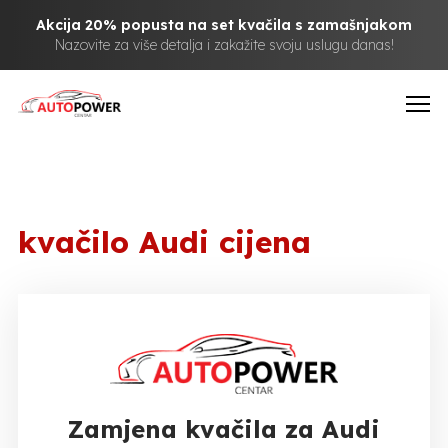
Akcija 20% popusta na set kvačila s zamašnjakom
Nazovite za više detalja i zakažite svoju uslugu danas!
kvačilo Audi cijena
Zamjena kvačila za Audi