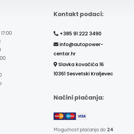
e
Kontakt podaci:
 17:00
+385 91 222 3490
0
info@autopower-
0
centar.hr
:00
Slavka kovačića 16
10361 Sesvetski Kraljevec
0
o
Načini plaćanja:
Mogućnost plaćanja do
24