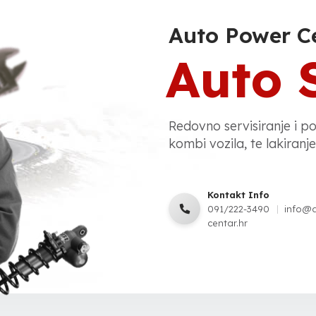
Auto Power C
Auto 
Redovno servisiranje i p
kombi vozila, te lakiranje,
Kontakt Info
091/222-3490
info@
centar.hr