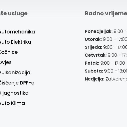
še usluge
Radno vrijem
Ponedjeljak:
9:00 –
Automehanika
Utorak:
9:00 – 17:0
Auto Elektrika
Srijeda:
9:00 – 17:0
Kočnice
Četvrtak:
9:00 – 17
Ovjes
Petak:
9:00 – 17:00
Subota:
9:00 – 13:0
Vulkanizacija
Nedjelja:
Zatvoren
Čišćenje DPF-a
Dijagnostika
Auto Klima