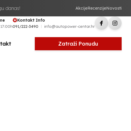
ugu danas!
Akcije
Recenzije
Novosti
eme
Kontakt Info
 17:00h
091/222-3490
info@autopower-centar.hr
takt
Zatraži Ponudu