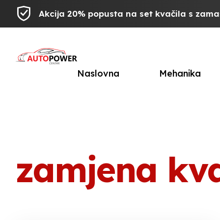
Akcija 20% popusta na set kvačila s zam
Naslovna
Mehanika
zamjena kva