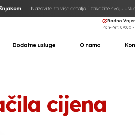
ašnjakom
Nazovite za više detalja i zakažite svoju usl
Radno Vrij
Pon-Pet: 09:00 -
Dodatne usluge
O nama
Kon
čila cijena