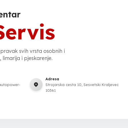
entar
Servis
opravak svih vrsta osobnih i
 limarija i pjeskarenje.
Adresa
autopower-
Strojarska cesta 10, Sesvetski Kraljevec
10361