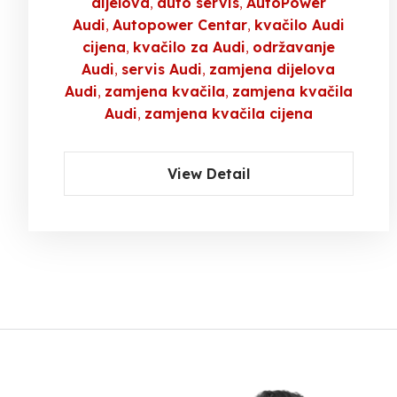
dijelova
auto servis
AutoPower
Audi
Autopower Centar
kvačilo Audi
cijena
kvačilo za Audi
održavanje
Audi
servis Audi
zamjena dijelova
Audi
zamjena kvačila
zamjena kvačila
Audi
zamjena kvačila cijena
View Detail