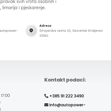
opravak svih vrsta osobnih i
 limarija i pjeskarenje.
Adresa
autopower-
Strojarska cesta 10, Sesvetski Kraljevec
10361
e
Kontakt podaci:
 17:00
+385 91 222 3490
0
info@autopower-
0