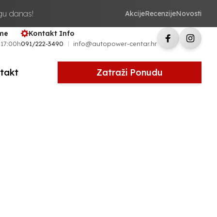
ugu danas!
Akcije
Recenzije
Novosti
eme
Kontakt Info
 17:00h
091/222-3490
info@autopower-centar.hr
takt
Zatraži Ponudu