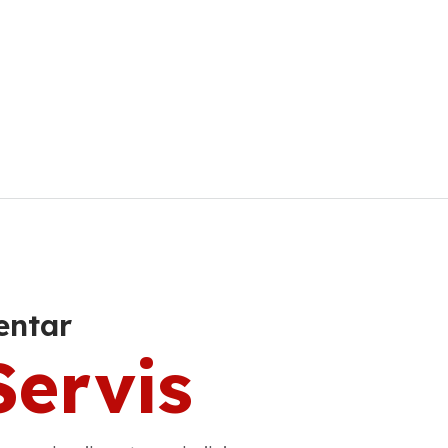
entar
Servis