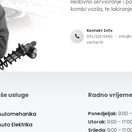
Redovno servisiranje i p
kombi vozila, te lakiranje,
Kontakt Info
091/222-3490
info@
centar.hr
še usluge
Radno vrijem
Ponedjeljak:
9:00 –
Automehanika
Utorak:
9:00 – 17:0
Auto Elektrika
Srijeda:
9:00 – 17:0