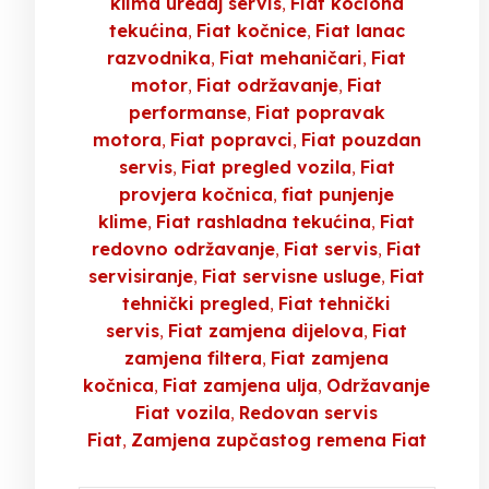
klima uređaj servis
Fiat kočiona
tekućina
Fiat kočnice
Fiat lanac
razvodnika
Fiat mehaničari
Fiat
motor
Fiat održavanje
Fiat
performanse
Fiat popravak
motora
Fiat popravci
Fiat pouzdan
servis
Fiat pregled vozila
Fiat
provjera kočnica
fiat punjenje
klime
Fiat rashladna tekućina
Fiat
redovno održavanje
Fiat servis
Fiat
servisiranje
Fiat servisne usluge
Fiat
tehnički pregled
Fiat tehnički
servis
Fiat zamjena dijelova
Fiat
zamjena filtera
Fiat zamjena
kočnica
Fiat zamjena ulja
Održavanje
Fiat vozila
Redovan servis
Fiat
Zamjena zupčastog remena Fiat