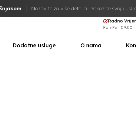
ašnjakom
Nazovite za više detalja i zakažite svoju usl
Radno Vrij
Pon-Pet: 09:00 -
Dodatne usluge
O nama
Kon