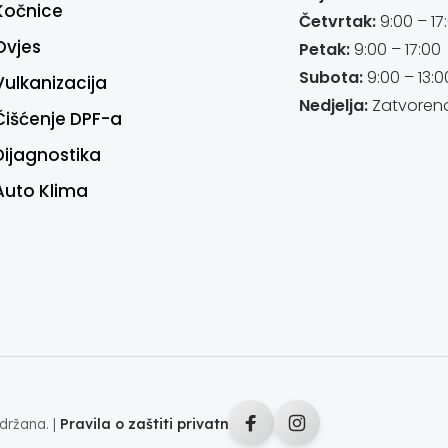
Kočnice
Četvrtak:
9:00 – 17
Ovjes
Petak:
9:00 – 17:00
Subota:
9:00 – 13:0
Vulkanizacija
Nedjelja:
Zatvoren
Čišćenje DPF-a
Dijagnostika
Auto Klima
držana. |
Pravila o zaštiti privatnosti