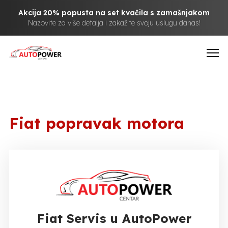
Akcija 20% popusta na set kvačila s zamašnjakom
Nazovite za više detalja i zakažite svoju uslugu danas!
Fiat popravak motora
Fiat Servis u AutoPower