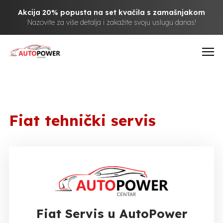
Akcija 20% popusta na set kvačila s zamašnjakom
Nazovite za više detalja i zakažite svoju uslugu danas!
Fiat tehnički servis
Fiat Servis u AutoPower