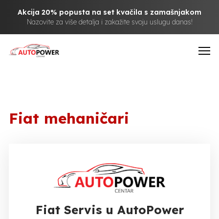
Akcija 20% popusta na set kvačila s zamašnjakom
Nazovite za više detalja i zakažite svoju uslugu danas!
Fiat mehaničari
Fiat Servis u AutoPower