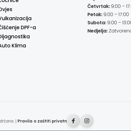
Kočnice
Četvrtak:
9:00 – 17
Ovjes
Petak:
9:00 – 17:00
Vulkanizacija
Subota:
9:00 – 13:0
Čišćenje DPF-a
Nedjelja:
Zatvoren
Dijagnostika
Auto Klima
držana. |
Pravila o zaštiti privatnosti