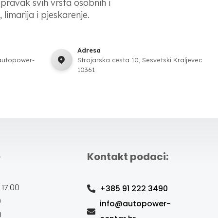
opravak svih vrsta osobnih i
 limarija i pjeskarenje.
Adresa
autopower-
Strojarska cesta 10, Sesvetski Kraljevec
10361
e
Kontakt podaci:
 17:00
+385 91 222 3490
0
info@autopower-
0