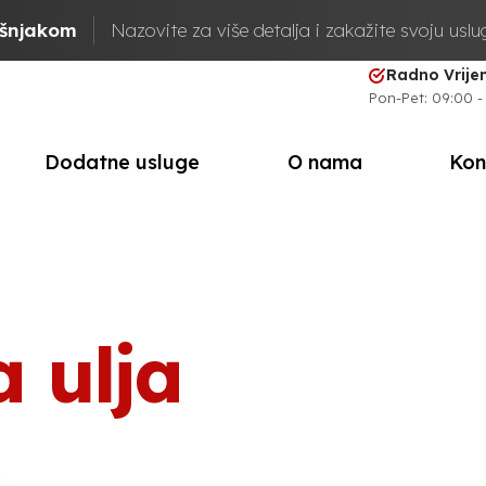
ašnjakom
Nazovite za više detalja i zakažite svoju usl
Radno Vrij
Pon-Pet: 09:00 -
Dodatne usluge
O nama
Kon
 ulja