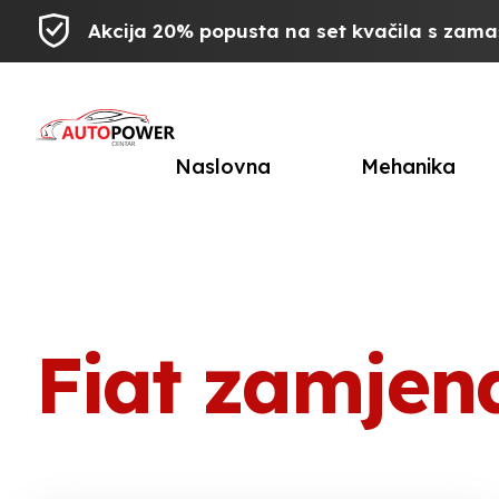
Akcija 20% popusta na set kvačila s zam
Naslovna
Mehanika
Fiat zamjena