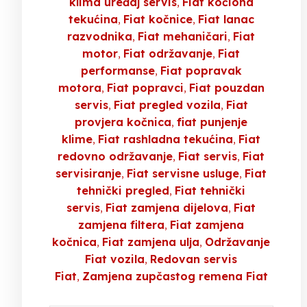
klima uređaj servis
Fiat kočiona
tekućina
Fiat kočnice
Fiat lanac
razvodnika
Fiat mehaničari
Fiat
motor
Fiat održavanje
Fiat
performanse
Fiat popravak
motora
Fiat popravci
Fiat pouzdan
servis
Fiat pregled vozila
Fiat
provjera kočnica
fiat punjenje
klime
Fiat rashladna tekućina
Fiat
redovno održavanje
Fiat servis
Fiat
servisiranje
Fiat servisne usluge
Fiat
tehnički pregled
Fiat tehnički
servis
Fiat zamjena dijelova
Fiat
zamjena filtera
Fiat zamjena
kočnica
Fiat zamjena ulja
Održavanje
Fiat vozila
Redovan servis
Fiat
Zamjena zupčastog remena Fiat