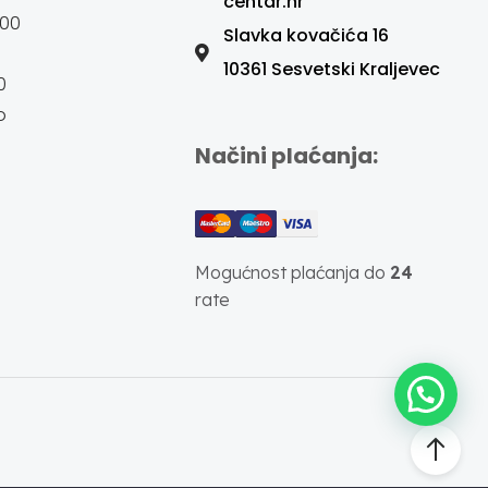
centar.hr
:00
Slavka kovačića 16
10361 Sesvetski Kraljevec
0
o
Načini plaćanja:
Mogućnost plaćanja do
24
rate