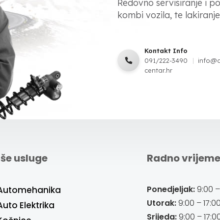
Redovno servisiranje i p
kombi vozila, te lakiranje,
Kontakt Info
091/222-3490
info@
centar.hr
še usluge
Radno vrijem
Ponedjeljak:
9:00 –
Automehanika
Utorak:
9:00 – 17:0
Auto Elektrika
Srijeda:
9:00 – 17:0