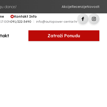
ugu danas!
Akcije
Recenzije
Novosti
eme
Kontakt Info
 17:00h
091/222-3490
info@autopower-centar.hr
takt
Zatraži Ponudu