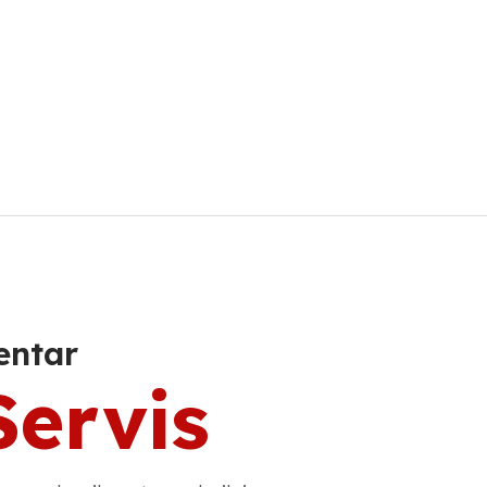
entar
Servis