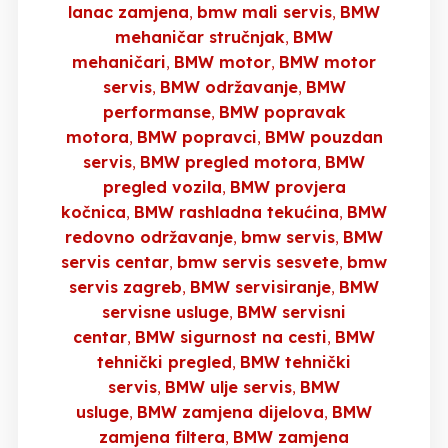
lanac zamjena
bmw mali servis
BMW
mehaničar stručnjak
BMW
mehaničari
BMW motor
BMW motor
servis
BMW održavanje
BMW
performanse
BMW popravak
motora
BMW popravci
BMW pouzdan
servis
BMW pregled motora
BMW
pregled vozila
BMW provjera
kočnica
BMW rashladna tekućina
BMW
redovno održavanje
bmw servis
BMW
servis centar
bmw servis sesvete
bmw
servis zagreb
BMW servisiranje
BMW
servisne usluge
BMW servisni
centar
BMW sigurnost na cesti
BMW
tehnički pregled
BMW tehnički
servis
BMW ulje servis
BMW
usluge
BMW zamjena dijelova
BMW
zamjena filtera
BMW zamjena