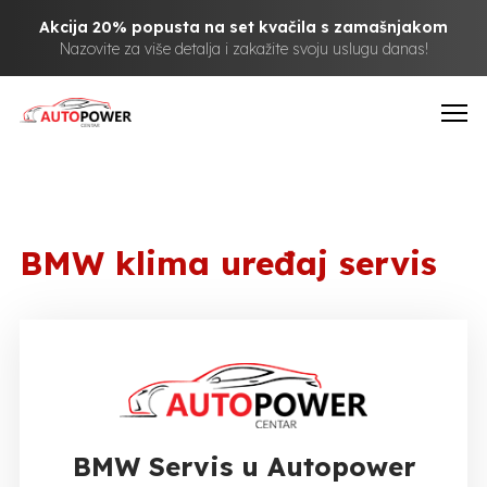
Akcija 20% popusta na set kvačila s zamašnjakom
Nazovite za više detalja i zakažite svoju uslugu danas!
BMW klima uređaj servis
BMW Servis u Autopower