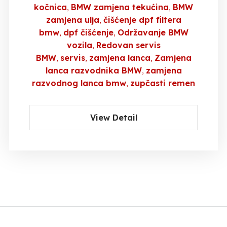
kočnica
BMW zamjena tekućina
BMW
zamjena ulja
čišćenje dpf filtera
bmw
dpf čišćenje
Održavanje BMW
vozila
Redovan servis
BMW
servis
zamjena lanca
Zamjena
lanca razvodnika BMW
zamjena
razvodnog lanca bmw
zupčasti remen
View Detail