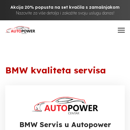
Akcija 20% popusta na set kvačila s zamašnjakom
Nazovite za više detalja i zakažite svoju uslugu danas!
BMW kvaliteta servisa
BMW Servis u Autopower