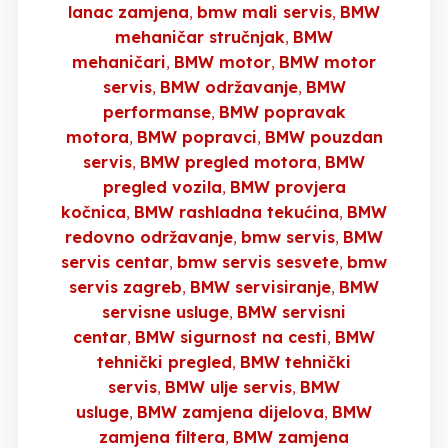
lanac zamjena
bmw mali servis
BMW
mehaničar stručnjak
BMW
mehaničari
BMW motor
BMW motor
servis
BMW održavanje
BMW
performanse
BMW popravak
motora
BMW popravci
BMW pouzdan
servis
BMW pregled motora
BMW
pregled vozila
BMW provjera
kočnica
BMW rashladna tekućina
BMW
redovno održavanje
bmw servis
BMW
servis centar
bmw servis sesvete
bmw
servis zagreb
BMW servisiranje
BMW
servisne usluge
BMW servisni
centar
BMW sigurnost na cesti
BMW
tehnički pregled
BMW tehnički
servis
BMW ulje servis
BMW
usluge
BMW zamjena dijelova
BMW
zamjena filtera
BMW zamjena