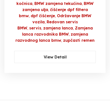
kočnica
BMW zamjena tekućina
BMW
zamjena ulja
čišćenje dpf filtera
bmw
dpf čišćenje
Održavanje BMW
vozila
Redovan servis
BMW
servis
zamjena lanca
Zamjena
lanca razvodnika BMW
zamjena
razvodnog lanca bmw
zupčasti remen
View Detail