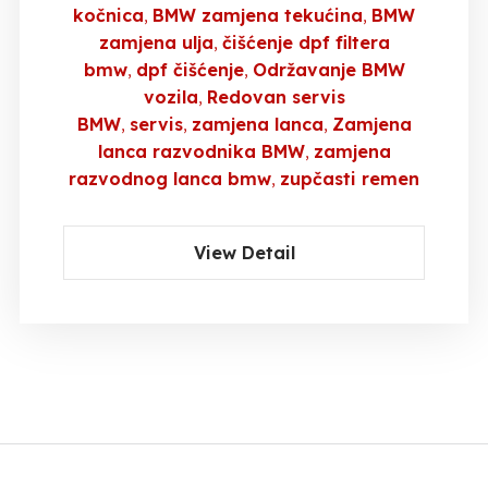
kočnica
BMW zamjena tekućina
BMW
zamjena ulja
čišćenje dpf filtera
bmw
dpf čišćenje
Održavanje BMW
vozila
Redovan servis
BMW
servis
zamjena lanca
Zamjena
lanca razvodnika BMW
zamjena
razvodnog lanca bmw
zupčasti remen
View Detail