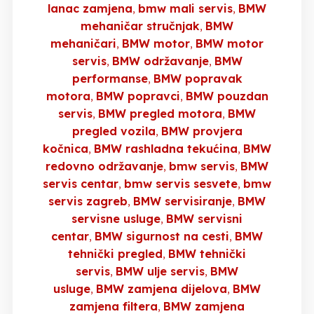
lanac zamjena
bmw mali servis
BMW
mehaničar stručnjak
BMW
mehaničari
BMW motor
BMW motor
servis
BMW održavanje
BMW
performanse
BMW popravak
motora
BMW popravci
BMW pouzdan
servis
BMW pregled motora
BMW
pregled vozila
BMW provjera
kočnica
BMW rashladna tekućina
BMW
redovno održavanje
bmw servis
BMW
servis centar
bmw servis sesvete
bmw
servis zagreb
BMW servisiranje
BMW
servisne usluge
BMW servisni
centar
BMW sigurnost na cesti
BMW
tehnički pregled
BMW tehnički
servis
BMW ulje servis
BMW
usluge
BMW zamjena dijelova
BMW
zamjena filtera
BMW zamjena