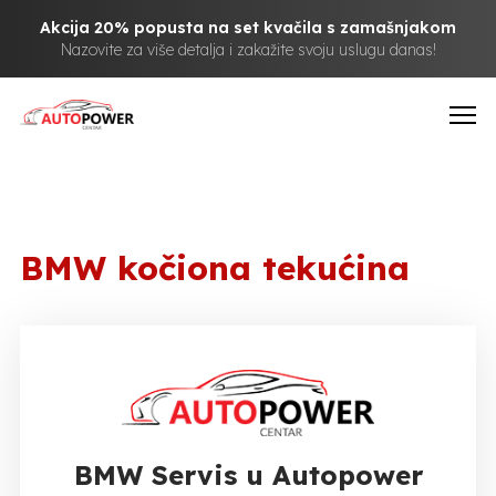
Akcija 20% popusta na set kvačila s zamašnjakom
Nazovite za više detalja i zakažite svoju uslugu danas!
BMW kočiona tekućina
BMW Servis u Autopower