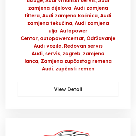
usluge
Audi vrhunski servis
Audi
zamjena dijelova
Audi zamjena
filtera
Audi zamjena kočnica
Audi
zamjena tekućina
Audi zamjena
ulja
Autopower
Centar
autopowercentar
Održavanje
Audi vozila
Redovan servis
Audi
servis
zagreb
zamjena
lanca
Zamjena zupčastog remena
Audi
zupčasti remen
View Detail