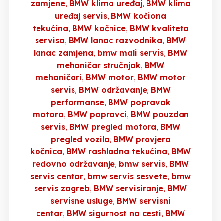
zamjene
BMW klima uređaj
BMW klima
uređaj servis
BMW kočiona
tekućina
BMW kočnice
BMW kvaliteta
servisa
BMW lanac razvodnika
BMW
lanac zamjena
bmw mali servis
BMW
mehaničar stručnjak
BMW
mehaničari
BMW motor
BMW motor
servis
BMW održavanje
BMW
performanse
BMW popravak
motora
BMW popravci
BMW pouzdan
servis
BMW pregled motora
BMW
pregled vozila
BMW provjera
kočnica
BMW rashladna tekućina
BMW
redovno održavanje
bmw servis
BMW
servis centar
bmw servis sesvete
bmw
servis zagreb
BMW servisiranje
BMW
servisne usluge
BMW servisni
centar
BMW sigurnost na cesti
BMW