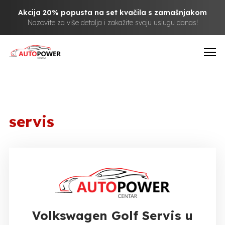
Akcija 20% popusta na set kvačila s zamašnjakom
Nazovite za više detalja i zakažite svoju uslugu danas!
servis
Volkswagen Golf Servis u