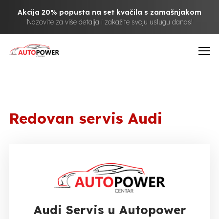
Akcija 20% popusta na set kvačila s zamašnjakom
Nazovite za više detalja i zakažite svoju uslugu danas!
Redovan servis Audi
Audi Servis u Autopower