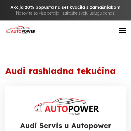
Akcija 20% popusta na set kvačila s zamašnjakom
Nazovite za više detalja i zakažite svoju uslugu danas!
Audi rashladna tekućina
Audi Servis u Autopower