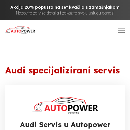
Akcija 20% popusta na set kvačila s zamašnjakom
Nazovite za više detalja i zakažite svoju uslugu danas!
Audi specijalizirani servis
Audi Servis u Autopower