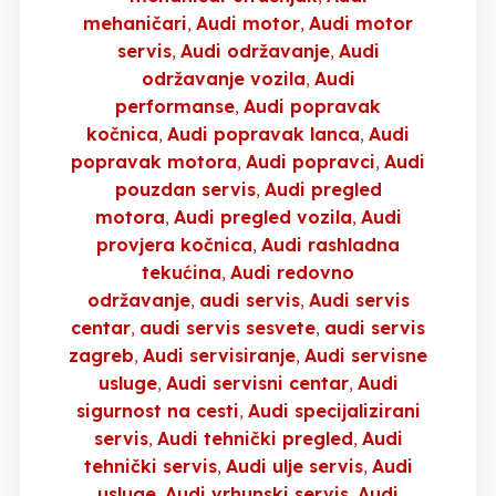
mehaničari
Audi motor
Audi motor
servis
Audi održavanje
Audi
održavanje vozila
Audi
performanse
Audi popravak
kočnica
Audi popravak lanca
Audi
popravak motora
Audi popravci
Audi
pouzdan servis
Audi pregled
motora
Audi pregled vozila
Audi
provjera kočnica
Audi rashladna
tekućina
Audi redovno
održavanje
audi servis
Audi servis
centar
audi servis sesvete
audi servis
zagreb
Audi servisiranje
Audi servisne
usluge
Audi servisni centar
Audi
sigurnost na cesti
Audi specijalizirani
servis
Audi tehnički pregled
Audi
tehnički servis
Audi ulje servis
Audi
usluge
Audi vrhunski servis
Audi