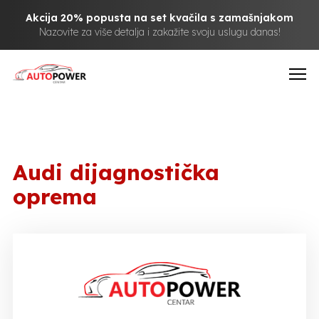
Akcija 20% popusta na set kvačila s zamašnjakom
Nazovite za više detalja i zakažite svoju uslugu danas!
Audi dijagnostička
oprema