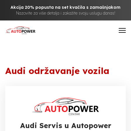
Akcija 20% popusta na set kvačila s zamašnjakom
Nazovite za više detalja i zakažite svoju uslugu danas!
Audi održavanje vozila
Audi Servis u Autopower