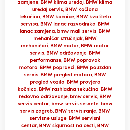
zamjene
BMW klima uređaj
BMW klima
uređaj servis
BMW kočiona
tekućina
BMW kočnice
BMW kvaliteta
servisa
BMW lanac razvodnika
BMW
lanac zamjena
bmw mali servis
BMW
mehaničar stručnjak
BMW
mehaničari
BMW motor
BMW motor
servis
BMW održavanje
BMW
performanse
BMW popravak
motora
BMW popravci
BMW pouzdan
servis
BMW pregled motora
BMW
pregled vozila
BMW provjera
kočnica
BMW rashladna tekućina
BMW
redovno održavanje
bmw servis
BMW
servis centar
bmw servis sesvete
bmw
servis zagreb
BMW servisiranje
BMW
servisne usluge
BMW servisni
centar
BMW sigurnost na cesti
BMW