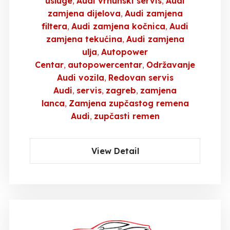
usluge
Audi vrhunski servis
Audi
zamjena dijelova
Audi zamjena
filtera
Audi zamjena kočnica
Audi
zamjena tekućina
Audi zamjena
ulja
Autopower
Centar
autopowercentar
Održavanje
Audi vozila
Redovan servis
Audi
servis
zagreb
zamjena
lanca
Zamjena zupčastog remena
Audi
zupčasti remen
View Detail