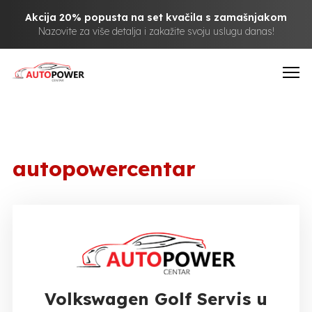
Akcija 20% popusta na set kvačila s zamašnjakom
Nazovite za više detalja i zakažite svoju uslugu danas!
autopowercentar
Volkswagen Golf Servis u