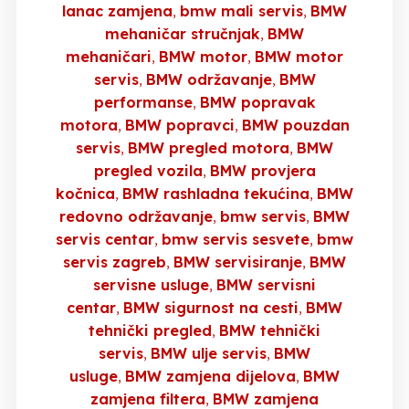
lanac zamjena
bmw mali servis
BMW
mehaničar stručnjak
BMW
mehaničari
BMW motor
BMW motor
servis
BMW održavanje
BMW
performanse
BMW popravak
motora
BMW popravci
BMW pouzdan
servis
BMW pregled motora
BMW
pregled vozila
BMW provjera
kočnica
BMW rashladna tekućina
BMW
redovno održavanje
bmw servis
BMW
servis centar
bmw servis sesvete
bmw
servis zagreb
BMW servisiranje
BMW
servisne usluge
BMW servisni
centar
BMW sigurnost na cesti
BMW
tehnički pregled
BMW tehnički
servis
BMW ulje servis
BMW
usluge
BMW zamjena dijelova
BMW
zamjena filtera
BMW zamjena