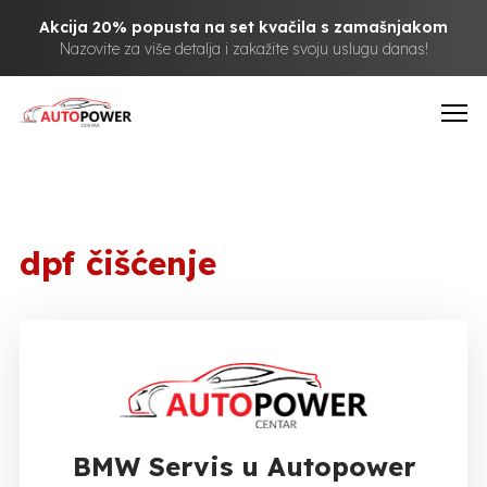
Akcija 20% popusta na set kvačila s zamašnjakom
Nazovite za više detalja i zakažite svoju uslugu danas!
dpf čišćenje
BMW Servis u Autopower