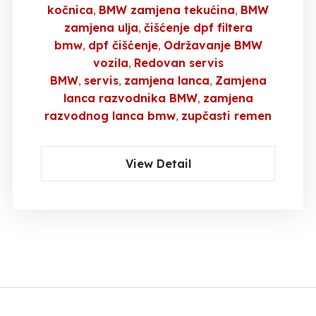
kočnica
BMW zamjena tekućina
BMW
zamjena ulja
čišćenje dpf filtera
bmw
dpf čišćenje
Održavanje BMW
vozila
Redovan servis
BMW
servis
zamjena lanca
Zamjena
lanca razvodnika BMW
zamjena
razvodnog lanca bmw
zupčasti remen
View Detail