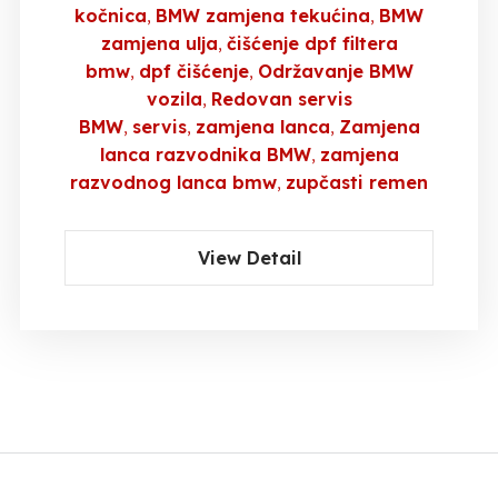
kočnica
BMW zamjena tekućina
BMW
zamjena ulja
čišćenje dpf filtera
bmw
dpf čišćenje
Održavanje BMW
vozila
Redovan servis
BMW
servis
zamjena lanca
Zamjena
lanca razvodnika BMW
zamjena
razvodnog lanca bmw
zupčasti remen
View Detail