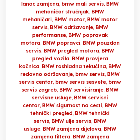
lanac zamjena
bmw mali servis
BMW
mehaničar stručnjak
BMW
mehaničari
BMW motor
BMW motor
servis
BMW održavanje
BMW
performanse
BMW popravak
motora
BMW popravci
BMW pouzdan
servis
BMW pregled motora
BMW
pregled vozila
BMW provjera
kočnica
BMW rashladna tekućina
BMW
redovno održavanje
bmw servis
BMW
servis centar
bmw servis sesvete
bmw
servis zagreb
BMW servisiranje
BMW
servisne usluge
BMW servisni
centar
BMW sigurnost na cesti
BMW
tehnički pregled
BMW tehnički
servis
BMW ulje servis
BMW
usluge
BMW zamjena dijelova
BMW
zamjena filtera
BMW zamjena