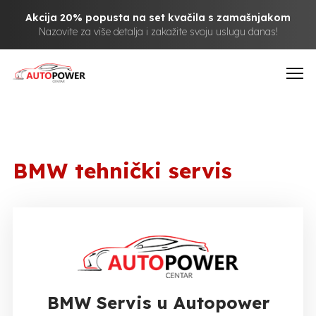
Akcija 20% popusta na set kvačila s zamašnjakom
Nazovite za više detalja i zakažite svoju uslugu danas!
BMW tehnički servis
BMW Servis u Autopower