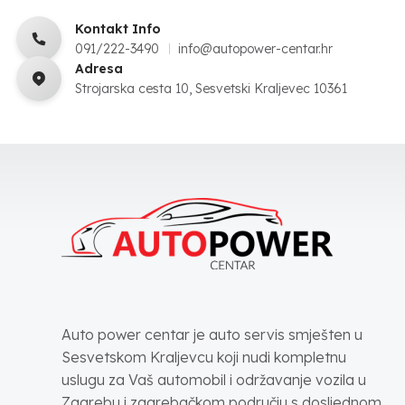
Kontakt Info
091/222-3490
info@autopower-centar.hr
Adresa
Strojarska cesta 10, Sesvetski Kraljevec 10361
Auto power centar je auto servis smješten u
Sesvetskom Kraljevcu koji nudi kompletnu
uslugu za Vaš automobil i održavanje vozila u
Zagrebu i zagrebačkom području s dosljednom