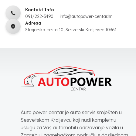
Kontakt Info
091/222-3490
info@autopower-centar.hr
Adresa
Strojarska cesta 10, Sesvetski Kraljevec 10361
Auto power centar je auto servis smješten u
Sesvetskom Kraljevcu koji nudi kompletnu
uslugu za Vaš automobil i održavanje vozila u
Zagrebu i zagrebačkom području s dosljednom