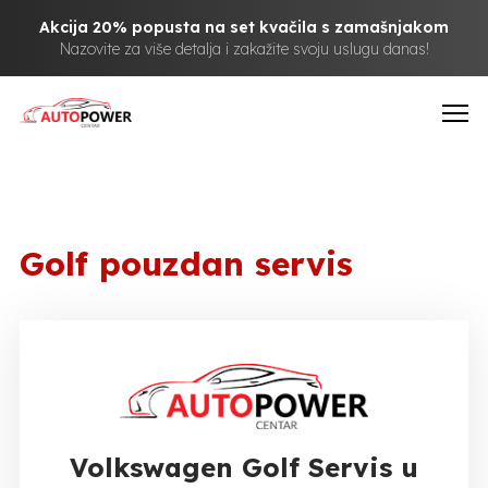
Akcija 20% popusta na set kvačila s zamašnjakom
Nazovite za više detalja i zakažite svoju uslugu danas!
Golf pouzdan servis
Volkswagen Golf Servis u