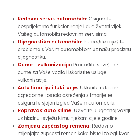
Redovni servis automobila
:
Osigurate
besprijekorno funkcioniranje i dug životni vijek
Vašeg automobila redovnim servisima.
Dijagnostika automobila
:
Pronađite i riješite
probleme s Vašim automobilom uz našu preciznu
dijagnostiku.
Gume i vulkanizacija
:
Pronađite savršene
gume za Vaše vozilo i iskoristite usluge
vulkanizacije.
Auto limarija i lakiranje
:
Uklonite udubine,
ogrebotine i ostala oštećenja s limarije te
osigurajte sjajan izgled Vašem automobilu.
Popravak auto klime
:
Uživajte u ugodnoj vožnji
uz hladnu i svježu klimu tijekom cijele godine.
Zamjena zupčastog remena
:
Redovito
mijenjajte zupčasti remen kako biste izbjegli kvar