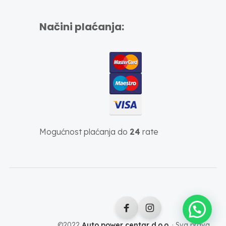
Načini plaćanja:
Mogućnost plaćanja do
24
rate
©2022
Auto power centar d.o.o.
· Sva prava