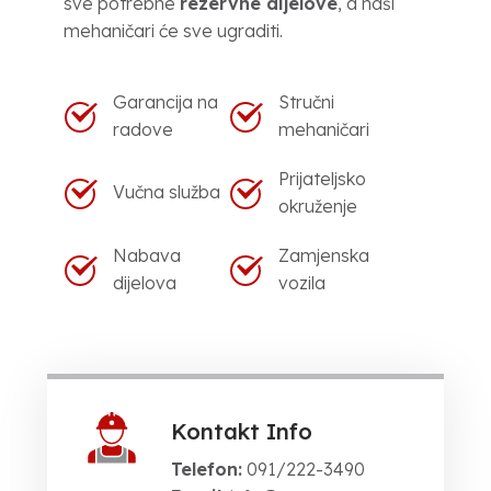
sve potrebne
rezervne dijelove
, a naši
mehaničari će sve ugraditi.
Garancija na
Stručni
radove
mehaničari
Prijateljsko
Vučna služba
okruženje
Nabava
Zamjenska
dijelova
vozila
Kontakt Info
Telefon:
091/222-3490