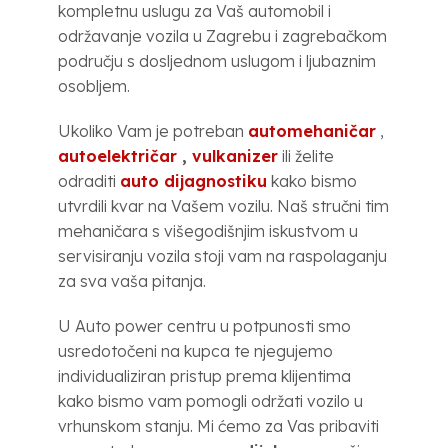
kompletnu uslugu za Vaš automobil i
održavanje vozila u Zagrebu i zagrebačkom
području s dosljednom uslugom i ljubaznim
osobljem.
Ukoliko Vam je potreban
automehaničar
,
autoelektričar
,
vulkanizer
ili želite
odraditi
auto dijagnostiku
kako bismo
utvrdili kvar na Vašem vozilu. Naš stručni tim
mehaničara s višegodišnjim iskustvom u
servisiranju vozila stoji vam na raspolaganju
za sva vaša pitanja.
U Auto power centru u potpunosti smo
usredotočeni na kupca te njegujemo
individualiziran pristup prema klijentima
kako bismo vam pomogli održati vozilo u
vrhunskom stanju. Mi ćemo za Vas pribaviti