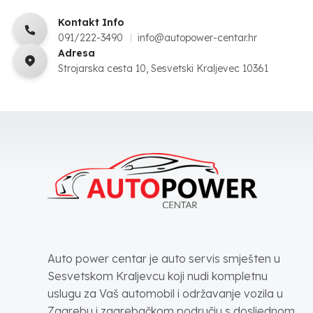
Kontakt Info
091/222-3490
info@autopower-centar.hr
Adresa
Strojarska cesta 10, Sesvetski Kraljevec 10361
Auto power centar je auto servis smješten u
Sesvetskom Kraljevcu koji nudi kompletnu
uslugu za Vaš automobil i održavanje vozila u
Zagrebu i zagrebačkom području s dosljednom