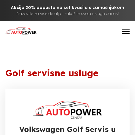
Akcija 20% popusta na set kvačila s zamašnjakom
Nazovite za više detalja i zakažite svoju uslugu danas!
Golf servisne usluge
Volkswagen Golf Servis u