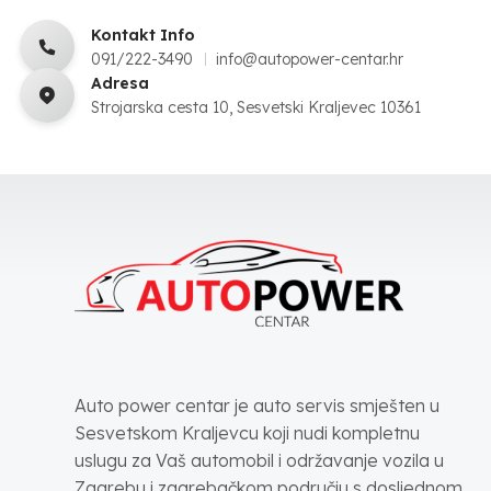
Kontakt Info
091/222-3490
info@autopower-centar.hr
Adresa
Strojarska cesta 10, Sesvetski Kraljevec 10361
Auto power centar je auto servis smješten u
Sesvetskom Kraljevcu koji nudi kompletnu
uslugu za Vaš automobil i održavanje vozila u
Zagrebu i zagrebačkom području s dosljednom