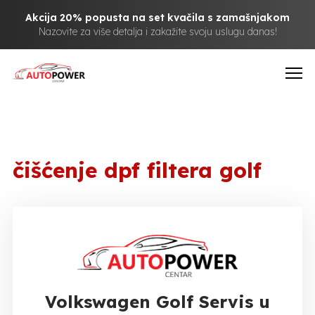
Akcija 20% popusta na set kvačila s zamašnjakom
Nazovite za više detalja i zakažite svoju uslugu danas!
čišćenje dpf filtera golf
Volkswagen Golf Servis u