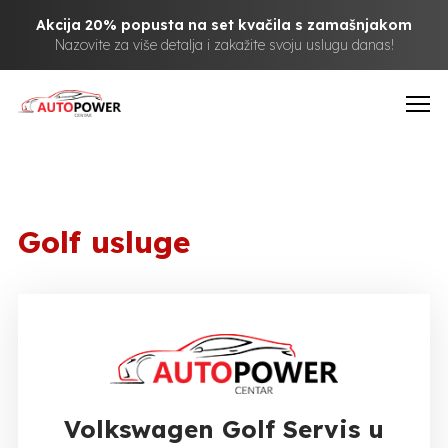
Akcija 20% popusta na set kvačila s zamašnjakom
Nazovite za više detalja i zakažite svoju uslugu danas!
Golf usluge
Volkswagen Golf Servis u