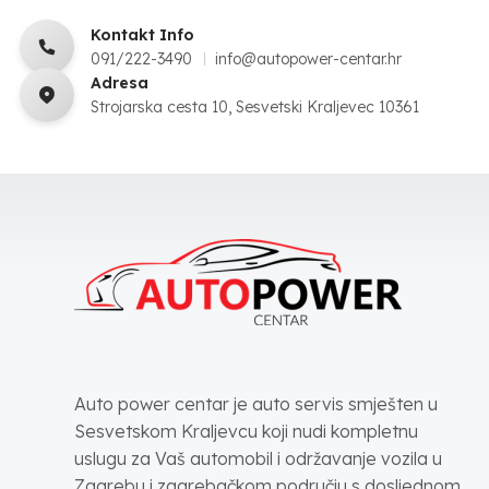
Kontakt Info
091/222-3490
info@autopower-centar.hr
Adresa
Strojarska cesta 10, Sesvetski Kraljevec 10361
Auto power centar je auto servis smješten u
Sesvetskom Kraljevcu koji nudi kompletnu
uslugu za Vaš automobil i održavanje vozila u
Zagrebu i zagrebačkom području s dosljednom