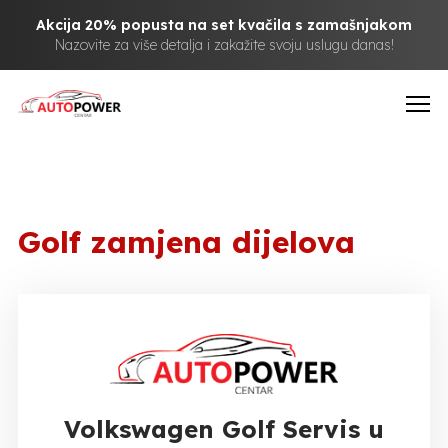
Akcija 20% popusta na set kvačila s zamašnjakom
Nazovite za više detalja i zakažite svoju uslugu danas!
Golf zamjena dijelova
Volkswagen Golf Servis u