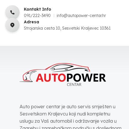
Kontakt Info
091/222-3490
info@autopower-centar.hr
Adresa
Strojarska cesta 10, Sesvetski Kraljevec 10361
Auto power centar je auto servis smješten u
Sesvetskom Kraljevcu koji nudi kompletnu
uslugu za Vaš automobil i održavanje vozila u
Zagrebu i zagrebačkom području s dosljednom